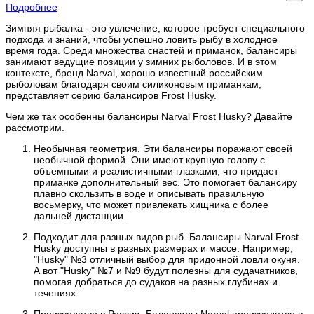
Подробнее
Зимняя рыбалка - это увлечение, которое требует специального
подхода и знаний, чтобы успешно ловить рыбу в холодное
время года. Среди множества снастей и приманок, балансиры
занимают ведущие позиции у зимних рыболовов. И в этом
контексте, бренд Narval, хорошо известный российским
рыболовам благодаря своим силиконовым приманкам,
представляет серию балансиров Frost Husky.
Чем же так особенны балансиры Narval Frost Husky? Давайте
рассмотрим.
Необычная геометрия. Эти балансиры поражают своей
необычной формой. Они имеют крупную голову с
объемными и реалистичными глазками, что придает
приманке дополнительный вес. Это помогает балансиру
плавно скользить в воде и описывать правильную
восьмерку, что может привлекать хищника с более
дальней дистанции.
Подходит для разных видов рыб. Балансиры Narval Frost
Husky доступны в разных размерах и массе. Например,
"Husky" №3 отличный выбор для придонной ловли окуня.
А вот "Husky" №7 и №9 будут полезны для судачатников,
помогая добраться до судаков на разных глубинах и
течениях.
Производство в России. Балансиры Narval производятся в