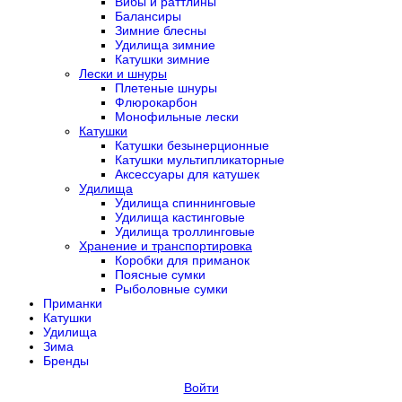
Вибы и раттлины
Балансиры
Зимние блесны
Удилища зимние
Катушки зимние
Лески и шнуры
Плетеные шнуры
Флюрокарбон
Монофильные лески
Катушки
Катушки безынерционные
Катушки мультипликаторные
Аксессуары для катушек
Удилища
Удилища спиннинговые
Удилища кастинговые
Удилища троллинговые
Хранение и транспортировка
Коробки для приманок
Поясные сумки
Рыболовные сумки
Приманки
Катушки
Удилища
Зима
Бренды
Войти