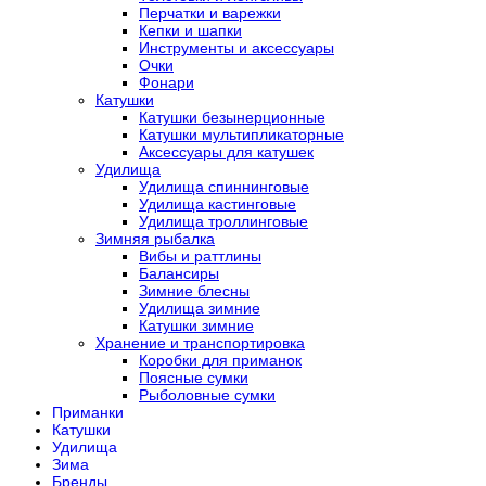
Перчатки и варежки
Кепки и шапки
Инструменты и аксессуары
Очки
Фонари
Катушки
Катушки безынерционные
Катушки мультипликаторные
Аксессуары для катушек
Удилища
Удилища спиннинговые
Удилища кастинговые
Удилища троллинговые
Зимняя рыбалка
Вибы и раттлины
Балансиры
Зимние блесны
Удилища зимние
Катушки зимние
Хранение и транспортировка
Коробки для приманок
Поясные сумки
Рыболовные сумки
Приманки
Катушки
Удилища
Зима
Бренды