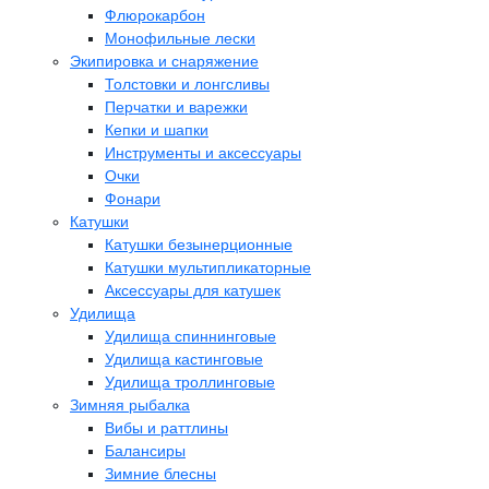
Флюрокарбон
Монофильные лески
Экипировка и снаряжение
Толстовки и лонгсливы
Перчатки и варежки
Кепки и шапки
Инструменты и аксессуары
Очки
Фонари
Катушки
Катушки безынерционные
Катушки мультипликаторные
Аксессуары для катушек
Удилища
Удилища спиннинговые
Удилища кастинговые
Удилища троллинговые
Зимняя рыбалка
Вибы и раттлины
Балансиры
Зимние блесны