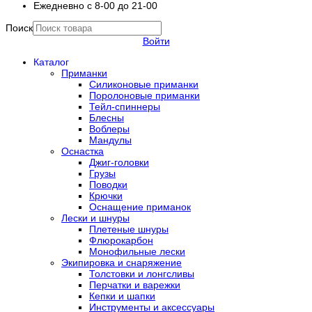
Ежедневно с 8-00 до 21-00
Поиск
Войти
Каталог
Приманки
Силиконовые приманки
Поролоновые приманки
Тейл-спиннеры
Блесны
Воблеры
Мандулы
Оснастка
Джиг-головки
Грузы
Поводки
Крючки
Оснащение приманок
Лески и шнуры
Плетеные шнуры
Флюрокарбон
Монофильные лески
Экипировка и снаряжение
Толстовки и лонгсливы
Перчатки и варежки
Кепки и шапки
Инструменты и аксессуары