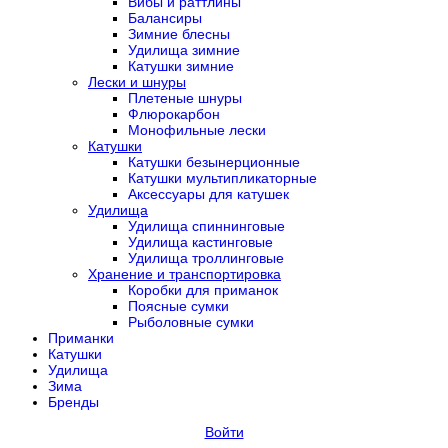
Вибы и раттлины
Балансиры
Зимние блесны
Удилища зимние
Катушки зимние
Лески и шнуры
Плетеные шнуры
Флюрокарбон
Монофильные лески
Катушки
Катушки безынерционные
Катушки мультипликаторные
Аксессуары для катушек
Удилища
Удилища спиннинговые
Удилища кастинговые
Удилища троллинговые
Хранение и транспортировка
Коробки для приманок
Поясные сумки
Рыболовные сумки
Приманки
Катушки
Удилища
Зима
Бренды
Войти