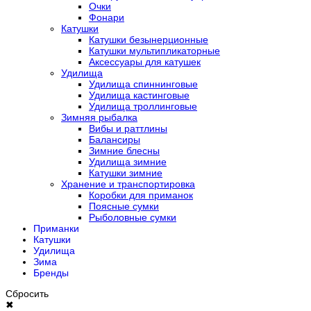
Очки
Фонари
Катушки
Катушки безынерционные
Катушки мультипликаторные
Аксессуары для катушек
Удилища
Удилища спиннинговые
Удилища кастинговые
Удилища троллинговые
Зимняя рыбалка
Вибы и раттлины
Балансиры
Зимние блесны
Удилища зимние
Катушки зимние
Хранение и транспортировка
Коробки для приманок
Поясные сумки
Рыболовные сумки
Приманки
Катушки
Удилища
Зима
Бренды
Сбросить
✖