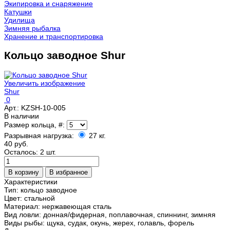
Экипировка и снаряжение
Катушки
Удилища
Зимняя рыбалка
Хранение и транспортировка
Кольцо заводное Shur
Увеличить изображение
Shur
0
Арт.:
KZSH-10-005
В наличии
Размер кольца, #:
Разрывная нагрузка:
27 кг.
40 руб.
Осталось: 2 шт.
Характеристики
Тип
:
кольцо заводное
Цвет
:
стальной
Материал
:
нержавеющая сталь
Вид ловли
:
донная/фидерная, поплавочная, спиннинг, зимняя
Виды рыбы
:
щука, судак, окунь, жерех, голавль, форель