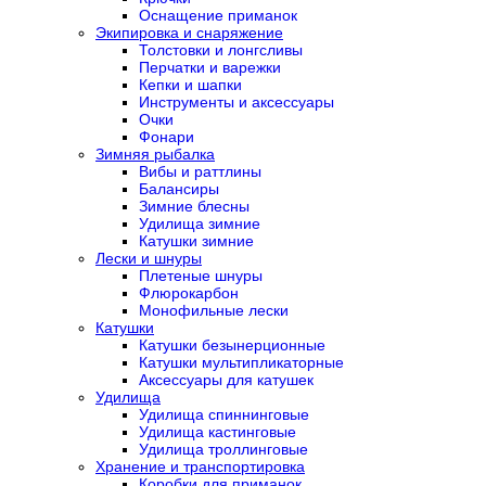
Оснащение приманок
Экипировка и снаряжение
Толстовки и лонгсливы
Перчатки и варежки
Кепки и шапки
Инструменты и аксессуары
Очки
Фонари
Зимняя рыбалка
Вибы и раттлины
Балансиры
Зимние блесны
Удилища зимние
Катушки зимние
Лески и шнуры
Плетеные шнуры
Флюрокарбон
Монофильные лески
Катушки
Катушки безынерционные
Катушки мультипликаторные
Аксессуары для катушек
Удилища
Удилища спиннинговые
Удилища кастинговые
Удилища троллинговые
Хранение и транспортировка
Коробки для приманок