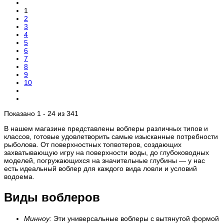
1
2
3
4
5
6
7
8
9
10
Показано 1 - 24 из 341
В нашем магазине представлены воблеры различных типов и
классов, готовые удовлетворить самые изысканные потребности
рыболова. От поверхностных топвотеров, создающих
захватывающую игру на поверхности воды, до глубоководных
моделей, погружающихся на значительные глубины — у нас
есть идеальный воблер для каждого вида ловли и условий
водоема.
Виды воблеров
Минноу:
Эти универсальные воблеры с вытянутой формой