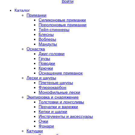
Войти
Каталог
Приманки
Силиконовые приманки
Поролоновые приманки
Тейл-спиннеры
Блесны
Воблеры
Мандулы
Оснастка
Джиг-головки
Грузы
Поводки
Крючки
Оснащение приманок
Лески и шнуры
Плетеные шнуры
Флюрокарбон
Монофильные лески
Экипировка и снаряжение
Толстовки и лонгсливы
Перчатки и варежки
Кепки и шапки
Инструменты и аксессуары
Очки
Фонари
Катушки