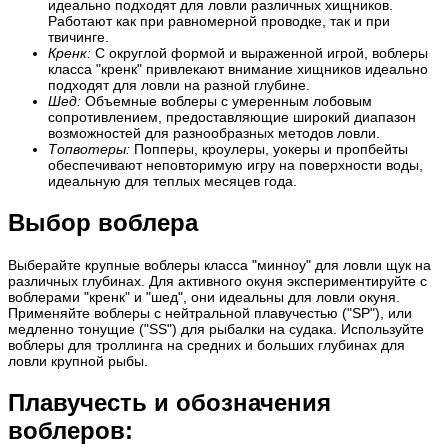
идеально подходят для ловли различных хищников.
Работают как при равномерной проводке, так и при
твичинге.
Кренк:
С округлой формой и выраженной игрой, воблеры
класса "кренк" привлекают внимание хищников идеально
подходят для ловли на разной глубине.
Шед:
Объемные воблеры с умеренным лобовым
сопротивлением, предоставляющие широкий диапазон
возможностей для разнообразных методов ловли.
Топвотеры:
Попперы, кроулеры, уокеры и пропбейты
обеспечивают неповторимую игру на поверхности воды,
идеальную для теплых месяцев года.
Выбор воблера
Выберайте крупные воблеры класса "минноу" для ловли щук на
различных глубинах. Для активного окуня экспериментируйте с
воблерами "кренк" и "шед", они идеальны для ловли окуня.
Применяйте воблеры с нейтральной плавучестью ("SP"), или
медленно тонущие ("SS") для рыбалки на судака. Используйте
воблеры для троллинга на средних и больших глубинах для
ловли крупной рыбы.
Плавучесть и обозначения
воблеров: