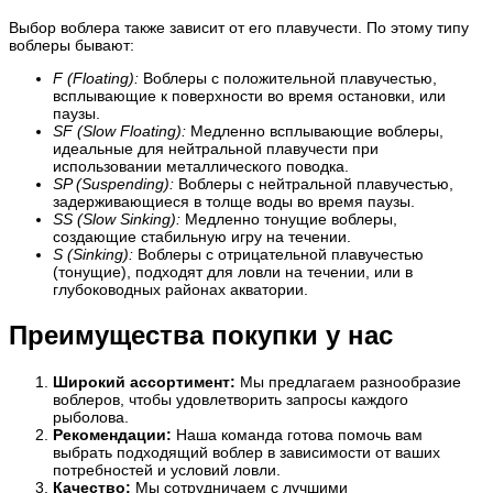
Выбор воблера также зависит от его плавучести. По этому типу
воблеры бывают:
F (Floating):
Воблеры с положительной плавучестью,
всплывающие к поверхности во время остановки, или
паузы.
SF (Slow Floating):
Медленно всплывающие воблеры,
идеальные для нейтральной плавучести при
использовании металлического поводка.
SP (Suspending):
Воблеры с нейтральной плавучестью,
задерживающиеся в толще воды во время паузы.
SS (Slow Sinking):
Медленно тонущие воблеры,
создающие стабильную игру на течении.
S (Sinking):
Воблеры с отрицательной плавучестью
(тонущие), подходят для ловли на течении, или в
глубоководных районах акватории.
Преимущества покупки у нас
Широкий ассортимент:
Мы предлагаем разнообразие
воблеров, чтобы удовлетворить запросы каждого
рыболова.
Рекомендации:
Наша команда готова помочь вам
выбрать подходящий воблер в зависимости от ваших
потребностей и условий ловли.
Качество:
Мы сотрудничаем с лучшими