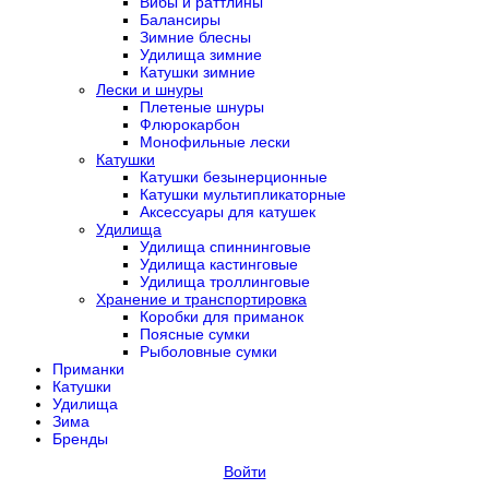
Вибы и раттлины
Балансиры
Зимние блесны
Удилища зимние
Катушки зимние
Лески и шнуры
Плетеные шнуры
Флюрокарбон
Монофильные лески
Катушки
Катушки безынерционные
Катушки мультипликаторные
Аксессуары для катушек
Удилища
Удилища спиннинговые
Удилища кастинговые
Удилища троллинговые
Хранение и транспортировка
Коробки для приманок
Поясные сумки
Рыболовные сумки
Приманки
Катушки
Удилища
Зима
Бренды
Войти