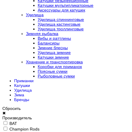
Катушки безынерционные
Катушки мультипликаторные
Аксессуары для катушек
Удилища
Удилища спиннинговые
Удилища кастинговые
Удилища троллинговые
Зимняя рыбалка
Вибы и раттлины
Балансиры
Зимние блесны
Удилища зимние
Катушки зимние
Хранение и транспортировка
Коробки для приманок
Поясные сумки
Рыболовные сумки
Приманки
Катушки
Удилища
Зима
Бренды
Сбросить
✖
Производитель
BAT
Champion Rods