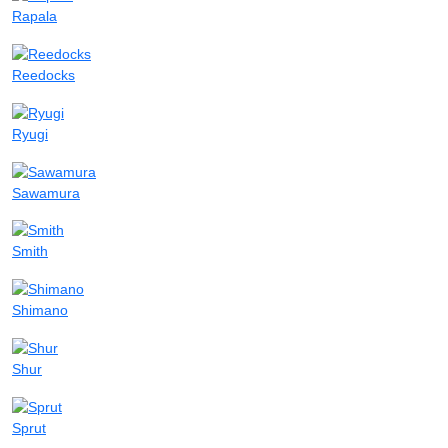
Rapala
Reedocks
Ryugi
Sawamura
Smith
Shimano
Shur
Sprut