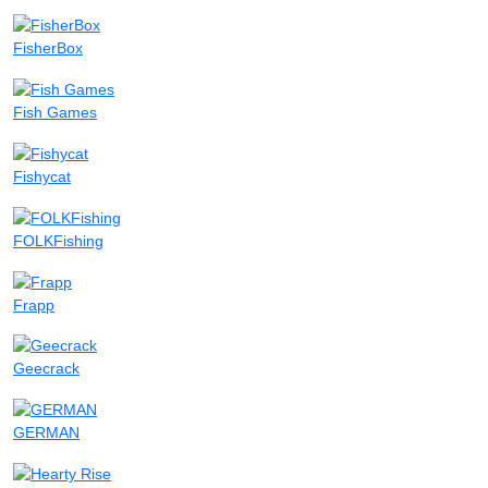
FisherBox
Fish Games
Fishycat
FOLKFishing
Frapp
Geecrack
GERMAN