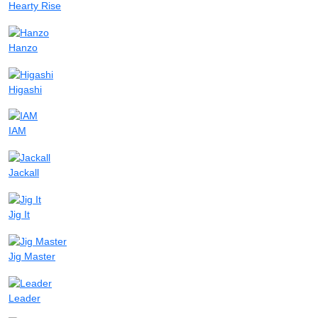
Hearty Rise
Hanzo
Higashi
IAM
Jackall
Jig It
Jig Master
Leader