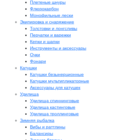
Плетеные шнуры
Флюрокарбон
Монофильные лески
Экипировка и снаряжение
Толстовки и лонгсливы
Перчатки и варежки
Кепки и шапки
Инструменты и аксессуары
Очки
Фонари
Катушки
Катушки безынерционные
Катушки мультипликаторные
Аксессуары для катушек
Удилища
Удилища спиннинговые
Удилища кастинговые
Удилища троллинговые
Зимняя рыбалка
Вибы и раттлины
Балансиры
Зимние блесны