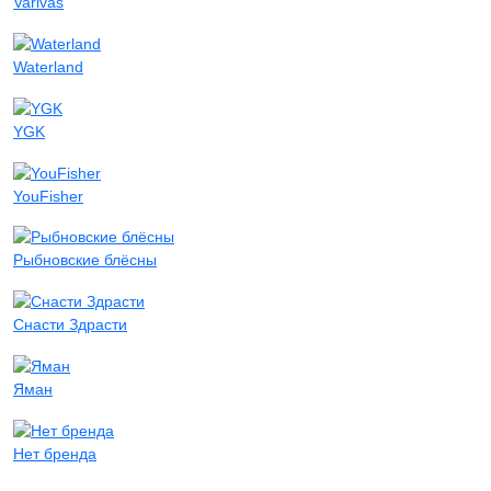
Varivas
Waterland
YGK
YouFisher
Рыбновские блёсны
Снасти Здрасти
Яман
Нет бренда