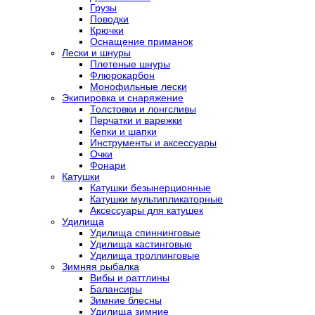
Грузы
Поводки
Крючки
Оснащение приманок
Лески и шнуры
Плетеные шнуры
Флюрокарбон
Монофильные лески
Экипировка и снаряжение
Толстовки и лонгсливы
Перчатки и варежки
Кепки и шапки
Инструменты и аксессуары
Очки
Фонари
Катушки
Катушки безынерционные
Катушки мультипликаторные
Аксессуары для катушек
Удилища
Удилища спиннинговые
Удилища кастинговые
Удилища троллинговые
Зимняя рыбалка
Вибы и раттлины
Балансиры
Зимние блесны
Удилища зимние