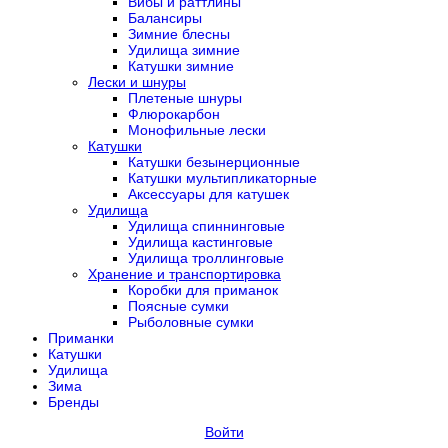
Вибы и раттлины
Балансиры
Зимние блесны
Удилища зимние
Катушки зимние
Лески и шнуры
Плетеные шнуры
Флюрокарбон
Монофильные лески
Катушки
Катушки безынерционные
Катушки мультипликаторные
Аксессуары для катушек
Удилища
Удилища спиннинговые
Удилища кастинговые
Удилища троллинговые
Хранение и транспортировка
Коробки для приманок
Поясные сумки
Рыболовные сумки
Приманки
Катушки
Удилища
Зима
Бренды
Войти