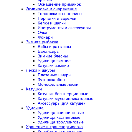
Оснащение приманок
Экипировка и снаряжение
Толстовки и лонгсливы
Перчатки и варежки
Кепки и шапки
Инструменты и аксессуары
Очки
Фонари
Зимняя рыбалка
Вибы и раттлины
Балансиры
Зимние блесны
Удилища зимние
Катушки зимние
Лески и шнуры
Плетеные шнуры
Флюрокарбон
Монофильные лески
Катушки
Катушки безынерционные
Катушки мультипликаторные
Аксессуары для катушек
Удилища
Удилища спиннинговые
Удилища кастинговые
Удилища троллинговые
Хранение и транспортировка
Коробки для приманок