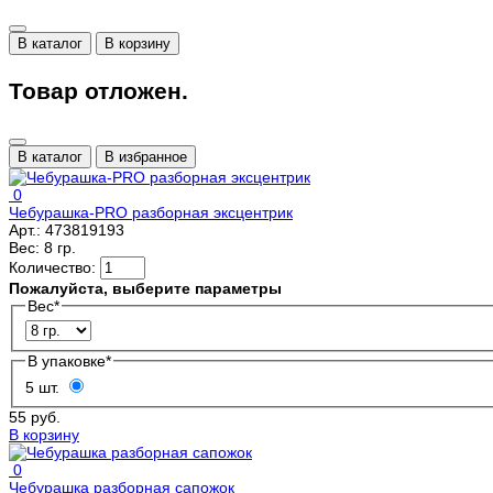
В каталог
В корзину
Товар отложен.
В каталог
В избранное
0
Чебурашка-PRO разборная эксцентрик
Арт.:
473819193
Вес:
8 гр.
Количество:
Пожалуйста, выберите параметры
Вес
*
В упаковке
*
5 шт.
55 руб.
В корзину
0
Чебурашка разборная сапожок