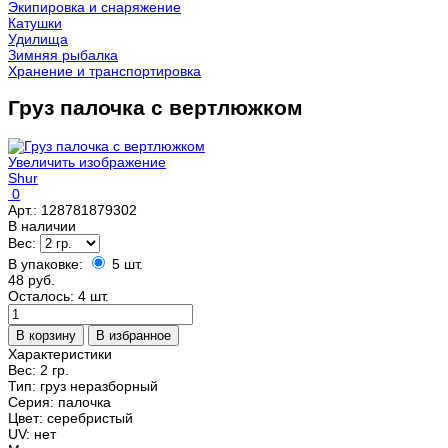
Экипировка и снаряжение
Катушки
Удилища
Зимняя рыбалка
Хранение и транспортировка
Груз палочка с вертлюжком
Увеличить изображение
Shur
0
Арт.:
128781879302
В наличии
Вес:
В упаковке:
5 шт.
48 руб.
Осталось: 4 шт.
Характеристики
Вес:
2 гр.
Тип
:
груз неразборный
Серия
:
палочка
Цвет
:
серебристый
UV
:
нет