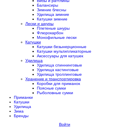
Вибы и раттлины
Балансиры
Зимние блесны
Удилища зимние
Катушки зимние
Лески и шнуры
Плетеные шнуры
Флюрокарбон
Монофильные лески
Катушки
Катушки безынерционные
Катушки мультипликаторные
Аксессуары для катушек
Удилища
Удилища спиннинговые
Удилища кастинговые
Удилища троллинговые
Хранение и транспортировка
Коробки для приманок
Поясные сумки
Рыболовные сумки
Приманки
Катушки
Удилища
Зима
Бренды
Войти