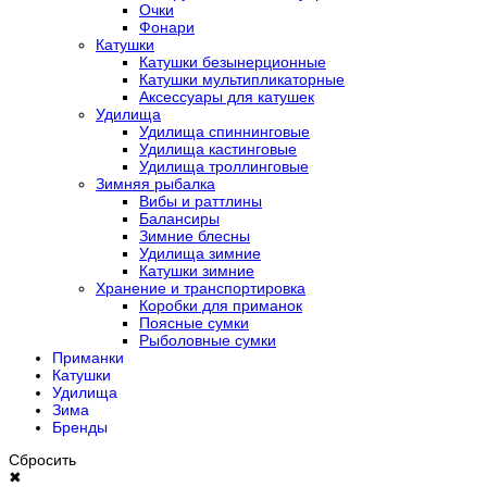
Очки
Фонари
Катушки
Катушки безынерционные
Катушки мультипликаторные
Аксессуары для катушек
Удилища
Удилища спиннинговые
Удилища кастинговые
Удилища троллинговые
Зимняя рыбалка
Вибы и раттлины
Балансиры
Зимние блесны
Удилища зимние
Катушки зимние
Хранение и транспортировка
Коробки для приманок
Поясные сумки
Рыболовные сумки
Приманки
Катушки
Удилища
Зима
Бренды
Сбросить
✖