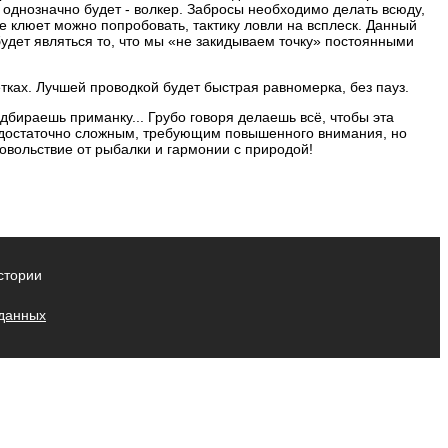
 однозначно будет - волкер. Забросы необходимо делать всюду,
не клюет можно попробовать, тактику ловли на всплеск. Данный
удет являться то, что мы «не закидываем точку» постоянными
тках. Лучшей проводкой будет быстрая равномерка, без пауз.
дбираешь приманку... Грубо говоря делаешь всё, чтобы эта
я достаточно сложным, требующим повышенного внимания, но
овольствие от рыбалки и гармонии с природой!
стории
 данных