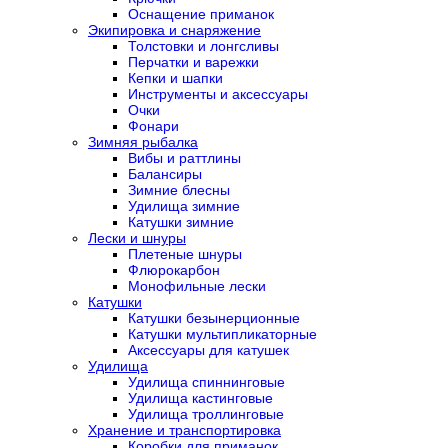
Оснащение приманок
Экипировка и снаряжение
Толстовки и лонгсливы
Перчатки и варежки
Кепки и шапки
Инструменты и аксессуары
Очки
Фонари
Зимняя рыбалка
Вибы и раттлины
Балансиры
Зимние блесны
Удилища зимние
Катушки зимние
Лески и шнуры
Плетеные шнуры
Флюрокарбон
Монофильные лески
Катушки
Катушки безынерционные
Катушки мультипликаторные
Аксессуары для катушек
Удилища
Удилища спиннинговые
Удилища кастинговые
Удилища троллинговые
Хранение и транспортировка
Коробки для приманок