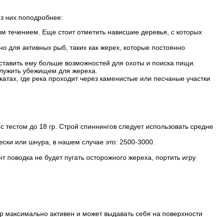
з них поподробнее:
ым течением. Еще стоит отметить нависшие деревья, с которых
 для активных рыб, таких как жерех, которые постоянно
ставить ему больше возможностей для охоты и поиска пищи.
 служить убежищем для жереха.
катах, где река проходит через каменистые или песчаные участки
 с тестом до 18 гр. Строй спиннингов следует использовать средне
ски или шнура, в нашем случае это: 2500-3000.
 поводка не будет пугать осторожного жереха, портить игру
ер максимально активен и может выдавать себя на поверхности