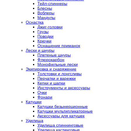
Тейл-спиннеры
Блесны
Воблеры
Мандулы
Оснастка
Джиг-головки
Грузы
Поводки
Крючки
Оснащение приманок
Лески и шнуры
Плетеные шнуры
Флюрокарбон
Монофильные лески
Экипировка и снаряжение
Толстовки и лонгсливы
Перчатки и варежки
Кепки и шапки
Инструменты и аксессуары
Очки
Фонари
Катушки
Катушки безынерционные
Катушки мультипликаторные
Аксессуары для катушек
Удилища
Удилища спиннинговые
Удилища кастинговые