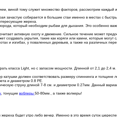
ием, виной тому служит множество факторов, рассмотрим каждый и
рая зачастую собирается в большие стаи именно в местах с быстр
интересующие жереха.
орода, который необходим рыбам для дыхания. Это особенно важно
очитает активную охоту и движение. Сильное течение может предо
ет создавать укрытия, такие как коряги или камни, которые могут
отах и изгибах, у поваленных деревьев, а также на различных пере
ть класса Light, но с запасом мощности. Длинной от 2,1 до 2,4 м.
р катушки должен соответствовать размеру спиннинга и толщине ле
ета и диаметром 0.8 PE.
ческую струну длиной 7-8 см. и диаметром 0.27мм. Данный вариант
ы
, тонущие
воблеры
50-80мм., а также волкеры!
и жереха будет утро либо вечер. Именно в это время суток шересп