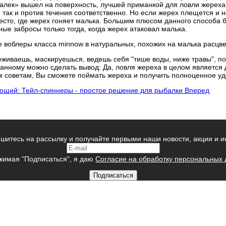
«малек» вышел на поверхность, лучшей приманкой для ловли жереха
, так и против течения соответственно. Но если жерех плещется и 
сто, где жерех гоняет малька. Большим плюсом данного способа б
ные забросы только тогда, когда жерех атаковал малька.
е воблеры класса minnow в натуральных, похожих на малька расцве
еживаешь, маскируешься, ведешь себя "тише воды, ниже травы", по
азанному можно сделать вывод: Да, ловля жереха в целом являетс
 советам, Вы сможете поймать жереха и получить полноценное уд
ющий: Тейл-спиннеры - простое решение для рыбалки
Вперед
шитесь на рассылку и получайте первыми наши новости, акции и и
имая "Подписаться", я даю
Согласие на обработку персональных
Подписаться