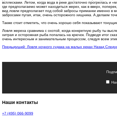
всплесками. Летом, когда вода в реке достаточно прогрелась и 
где предполагаемо может находиться жерех, как в вверх, поперек
вид ловли предполагает под собой забросы приманки именно в ме
забросами пугая, итак, очень осторожного хищника. А делаем точ
Также стоит отметить, что очень хорошо себя показывают тонущи
Ловля жереха сравнима с охотой, когда конкретную рыбу ты высл
хитрая и осторожная рыба попалась на крючок. Подводя итог ск
очень интересным и занимательным процессом, следуя всем этим
Предыдущий: Ловля ночного судака на малых реках
Назад
Следу
Подпи
Наж
Наши контакты
+7 (495) 066-9099