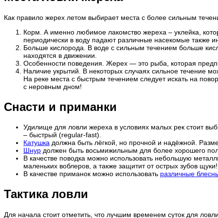
Как правило жерех летом выбирает места с более сильным течен
Корм. А именно любимое лакомство жереха – уклейка, кото
периодически в воду падают различные насекомые также 
Больше кислорода. В воде с сильным течением больше кисл
находятся в движении.
Особенности поведения. Жерех — это рыба, которая предп
Наличие укрытий. В некоторых случаях сильное течение мож
На реке места с быстрым течением следует искать на повор
с неровным дном!
Снасти и приманки
Удилище для ловли жереха в условиях малых рек стоит выбра
– быстрый (regular-fast).
Катушка
должна быть лёгкой, но прочной и надёжной. Разме
Шнур
должен быть восьмижильным для более хорошего пол
В качестве поводка можно использовать небольшую металли
маленьких воблеров, а также защитит от острых зубов щуки!
В качестве приманок можно использовать
различные блесн
Тактика ловли
Для начала стоит отметить, что лучшим временем суток для ловл