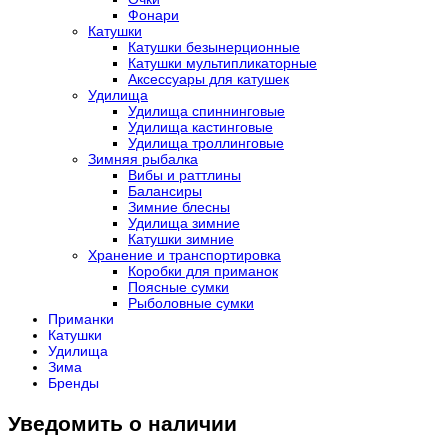
Фонари
Катушки
Катушки безынерционные
Катушки мультипликаторные
Аксессуары для катушек
Удилища
Удилища спиннинговые
Удилища кастинговые
Удилища троллинговые
Зимняя рыбалка
Вибы и раттлины
Балансиры
Зимние блесны
Удилища зимние
Катушки зимние
Хранение и транспортировка
Коробки для приманок
Поясные сумки
Рыболовные сумки
Приманки
Катушки
Удилища
Зима
Бренды
Уведомить о наличии