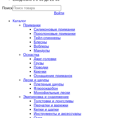
Поиск
Войти
Каталог
Приманки
Силиконовые приманки
Поролоновые приманки
Тейл-спиннеры
Блесны
Воблеры
Мандулы
Оснастка
Джиг-головки
Грузы
Поводки
Крючки
Оснащение приманок
Лески и шнуры
Плетеные шнуры
Флюрокарбон
Монофильные лески
Экипировка и снаряжение
Толстовки и лонгсливы
Перчатки и варежки
Кепки и шапки
Инструменты и аксессуары
Очки