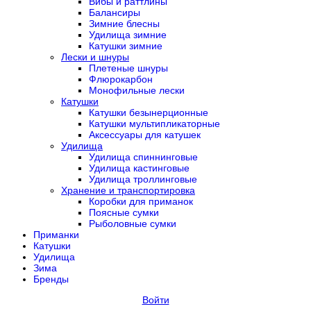
Вибы и раттлины
Балансиры
Зимние блесны
Удилища зимние
Катушки зимние
Лески и шнуры
Плетеные шнуры
Флюрокарбон
Монофильные лески
Катушки
Катушки безынерционные
Катушки мультипликаторные
Аксессуары для катушек
Удилища
Удилища спиннинговые
Удилища кастинговые
Удилища троллинговые
Хранение и транспортировка
Коробки для приманок
Поясные сумки
Рыболовные сумки
Приманки
Катушки
Удилища
Зима
Бренды
Войти