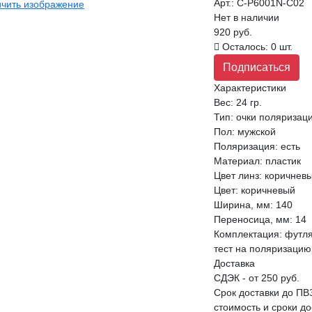
Арт.:
C-P6001N-C02
чить изображение
Нет в наличии
920 руб.
Осталось: 0 шт.
Подписаться
Характеристики
Вес:
24 гр.
Тип
:
очки поляризац
Пол
:
мужской
Поляризация
:
есть
Материал
:
пластик
Цвет линз
:
коричнев
Цвет
:
коричневый
Ширина, мм
:
140
Переносица, мм
:
14
Комплектация
:
футля
тест на поляризацию
Доставка
СДЭК - от 250 руб.
Срок доставки до ПВ
стоимость и сроки д