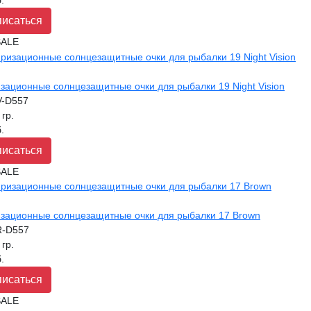
.
исаться
зационные солнцезащитные очки для рыбалки 19 Night Vision
V-D557
 гр.
.
исаться
зационные солнцезащитные очки для рыбалки 17 Brown
R-D557
 гр.
.
исаться