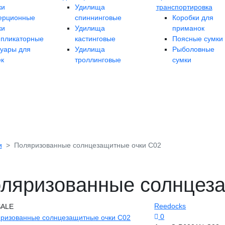
ки
Удилища
транспортировка
ерционные
спиннинговые
Коробки для
ки
Удилища
приманок
ипликаторные
кастинговые
Поясные сумки
суары для
Удилища
Рыболовные
ек
троллинговые
сумки
и
Поляризованные солнцезащитные очки C02
ляризованные солнцеза
Reedocks
0