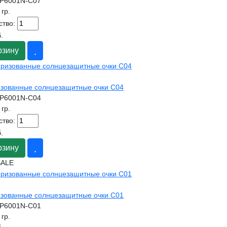
-P6001N-C07
 гр.
ство:
.
рзину
зованные солнцезащитные очки C04
-P6001N-C04
 гр.
ство:
.
рзину
зованные солнцезащитные очки C01
-P6001N-C01
 гр.