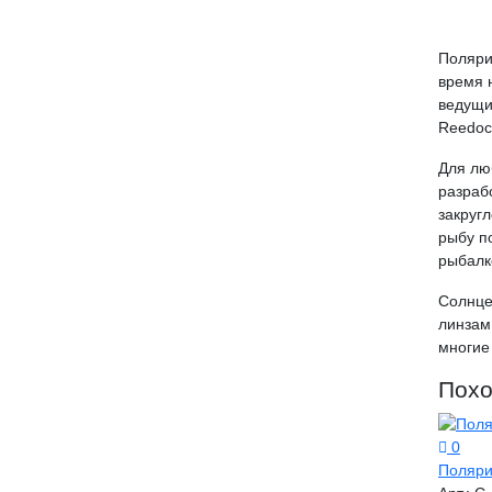
Поляри
время 
ведущи
Reedoc
Для лю
разраб
закруг
рыбу п
рыбалк
Солнце
линзам
многие
Похо
0
Поляри