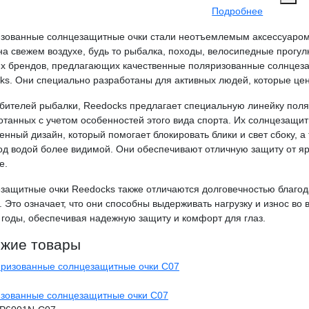
Подробнее
зованные солнцезащитные очки стали неотъемлемым аксессуаром д
на свежем воздухе, будь то рыбалка, походы, велосипедные прогул
х брендов, предлагающих качественные поляризованные солнцеза
ks. Они специально разработаны для активных людей, которые цен
бителей рыбалки, Reedocks предлагает специальную линейку пол
отанных с учетом особенностей этого вида спорта. Их солнцезащит
ленный дизайн, который помогает блокировать блики и свет сбоку, 
од водой более видимой. Они обеспечивают отличную защиту от яр
е.
защитные очки Reedocks также отличаются долговечностью благод
. Это означает, что они способны выдерживать нагрузку и износ во
 годы, обеспечивая надежную защиту и комфорт для глаз.
жие товары
зованные солнцезащитные очки C07