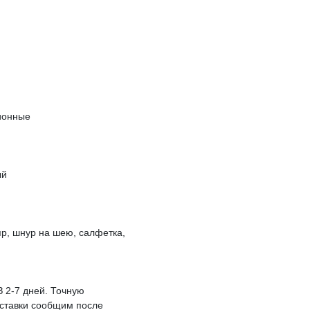
ионные
ый
р, шнур на шею, салфетка,
З 2-7 дней. Точную
оставки сообщим после