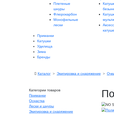
Плетеные
Катуш
шнуры
безын
Флюрокарбон
Катуш
Монофильные
мульт
лески
Аксес
катуш
Приманки
Катушки
Удилища
Зима
Бренды
Каталог
Экипировка и снаряжение
Очк
Категории товаров
По
Приманки
Оснастка
Лески и шнуры
Экипировка и снаряжение