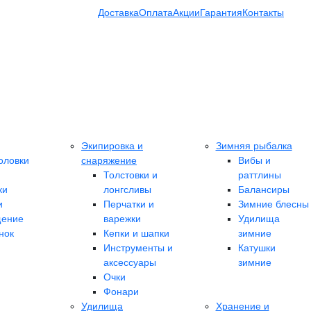
Доставка
Оплата
Акции
Гарантия
Контакты
Экипировка и
Зимняя рыбалка
оловки
снаряжение
Вибы и
Толстовки и
раттлины
ки
лонгсливы
Балансиры
и
Перчатки и
Зимние блесны
ение
варежки
Удилища
нок
Кепки и шапки
зимние
Инструменты и
Катушки
аксессуары
зимние
Очки
Фонари
Удилища
Хранение и