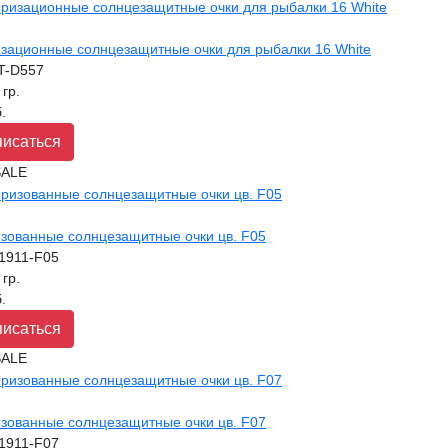
зационные солнцезащитные очки для рыбалки 16 White
T-D557
 гр.
.
исаться
зованные солнцезащитные очки цв. F05
1911-F05
 гр.
.
исаться
зованные солнцезащитные очки цв. F07
1911-F07