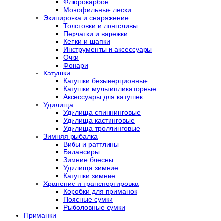
Флюрокарбон
Монофильные лески
Экипировка и снаряжение
Толстовки и лонгсливы
Перчатки и варежки
Кепки и шапки
Инструменты и аксессуары
Очки
Фонари
Катушки
Катушки безынерционные
Катушки мультипликаторные
Аксессуары для катушек
Удилища
Удилища спиннинговые
Удилища кастинговые
Удилища троллинговые
Зимняя рыбалка
Вибы и раттлины
Балансиры
Зимние блесны
Удилища зимние
Катушки зимние
Хранение и транспортировка
Коробки для приманок
Поясные сумки
Рыболовные сумки
Приманки