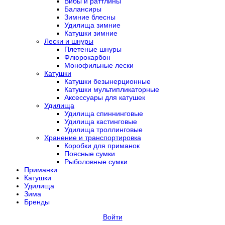
Вибы и раттлины
Балансиры
Зимние блесны
Удилища зимние
Катушки зимние
Лески и шнуры
Плетеные шнуры
Флюрокарбон
Монофильные лески
Катушки
Катушки безынерционные
Катушки мультипликаторные
Аксессуары для катушек
Удилища
Удилища спиннинговые
Удилища кастинговые
Удилища троллинговые
Хранение и транспортировка
Коробки для приманок
Поясные сумки
Рыболовные сумки
Приманки
Катушки
Удилища
Зима
Бренды
Войти