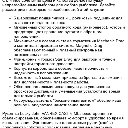
Отличное сочетание цены и качества делает катушку
непревзойденным выбором для любого рыболова. Давайте
рассмотрим некоторые из особенностей этой катушки:
5 шариковых подшипников и 1 роликовый подшипник для
плавного и надежного хода.
Мгновенный стопор обратного хода (антиреверс), который
предотвращает вращение рукояти в обратном
направлении.
Механическая осевая система торможения Mechanic Drag
и магнитная тормозная система Magnetic Drag
обеспечивают точный и плавный контроль над
натяжением лески.
Фрикционный тормоз Star Drag для быстрой и точной
настройки тормозного давления.
Корпус из карбопласта обеспечивает прочность и
надежность в использовании.
Высокоточный механизм привода из бронзы и алюминия
для долговечности и плавности работы.
Облегченная алюминиевая шпуля для увеличения
бросковой дистанции и уменьшения усталости во время
длительной рыбалки.
Лесоукладыватель с "бесконечным винтом" обеспечивает
ровное и аккуратное намотивание лески.
Рукоятка Lucky John VANREX CAST 6 ML левосторонняя и
сбалансированная, обеспечивает комфорт и удобство во время
использования. Эргономичные пластиковые ручки (кнобы)
дополняют удобство использования, делая ее идеальным