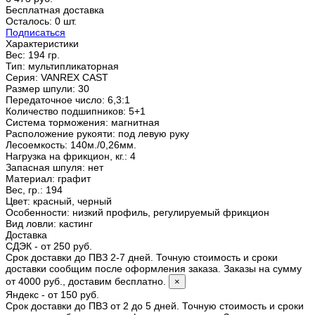
Бесплатная доставка
Осталось: 0 шт.
Подписаться
Характеристики
Вес:
194 гр.
Тип
:
мультипликаторная
Серия
:
VANREX CAST
Размер шпули
:
30
Передаточное число
:
6,3:1
Количество подшипников
:
5+1
Система торможения
:
магнитная
Расположение рукояти
:
под левую руку
Лесоемкость
:
140м./0,26мм.
Нагрузка на фрикцион, кг.
:
4
Запасная шпуля
:
нет
Материал
:
графит
Вес, гр.
:
194
Цвет
:
красный, черный
Особенности
:
низкий профиль, регулируемый фрикцион
Вид ловли
:
кастинг
Доставка
СДЭК - от 250 руб.
Срок доставки до ПВЗ 2-7 дней. Точную стоимость и сроки
доставки сообщим после оформления заказа. Заказы на сумму
от 4000 руб., доставим бесплатно.
×
Яндекс - от 150 руб.
Срок доставки до ПВЗ от 2 до 5 дней. Точную стоимость и сроки