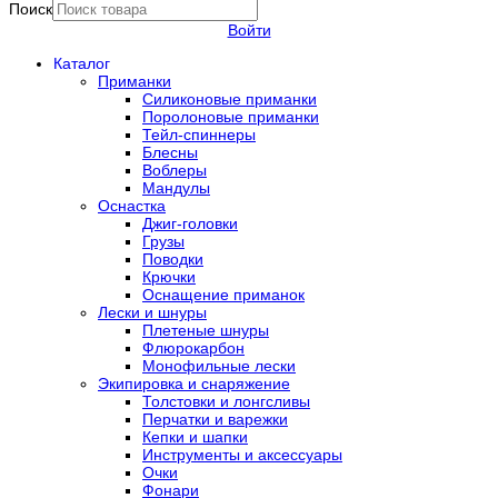
Поиск
Войти
Каталог
Приманки
Силиконовые приманки
Поролоновые приманки
Тейл-спиннеры
Блесны
Воблеры
Мандулы
Оснастка
Джиг-головки
Грузы
Поводки
Крючки
Оснащение приманок
Лески и шнуры
Плетеные шнуры
Флюрокарбон
Монофильные лески
Экипировка и снаряжение
Толстовки и лонгсливы
Перчатки и варежки
Кепки и шапки
Инструменты и аксессуары
Очки
Фонари