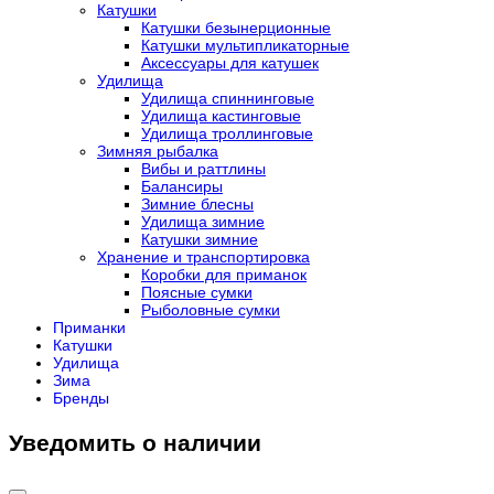
Катушки
Катушки безынерционные
Катушки мультипликаторные
Аксессуары для катушек
Удилища
Удилища спиннинговые
Удилища кастинговые
Удилища троллинговые
Зимняя рыбалка
Вибы и раттлины
Балансиры
Зимние блесны
Удилища зимние
Катушки зимние
Хранение и транспортировка
Коробки для приманок
Поясные сумки
Рыболовные сумки
Приманки
Катушки
Удилища
Зима
Бренды
Уведомить о наличии