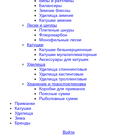
Вибы и раттлины
Балансиры
Зимние блесны
Удилища зимние
Катушки зимние
Лески и шнуры
Плетеные шнуры
Флюрокарбон
Монофильные лески
Катушки
Катушки безынерционные
Катушки мультипликаторные
Аксессуары для катушек
Удилища
Удилища спиннинговые
Удилища кастинговые
Удилища троллинговые
Хранение и транспортировка
Коробки для приманок
Поясные сумки
Рыболовные сумки
Приманки
Катушки
Удилища
Зима
Бренды
Войти