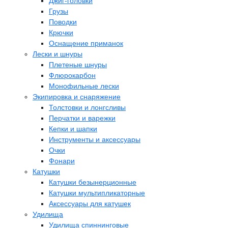
Джиг-головки
Грузы
Поводки
Крючки
Оснащение приманок
Лески и шнуры
Плетеные шнуры
Флюрокарбон
Монофильные лески
Экипировка и снаряжение
Толстовки и лонгсливы
Перчатки и варежки
Кепки и шапки
Инструменты и аксессуары
Очки
Фонари
Катушки
Катушки безынерционные
Катушки мультипликаторные
Аксессуары для катушек
Удилища
Удилища спиннинговые