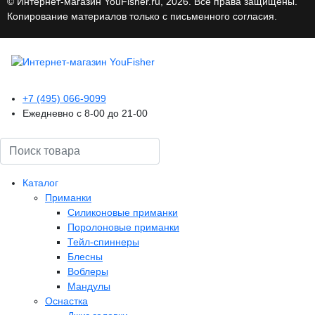
© Интернет-магазин YouFisher.ru, 2026. Все права защищены.
Копирование материалов только с письменного согласия.
+7 (495) 066-9099
Ежедневно с 8-00 до 21-00
Поиск
Каталог
Приманки
Силиконовые приманки
Поролоновые приманки
Тейл-спиннеры
Блесны
Воблеры
Мандулы
Оснастка