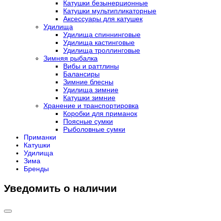
Катушки безынерционные
Катушки мультипликаторные
Аксессуары для катушек
Удилища
Удилища спиннинговые
Удилища кастинговые
Удилища троллинговые
Зимняя рыбалка
Вибы и раттлины
Балансиры
Зимние блесны
Удилища зимние
Катушки зимние
Хранение и транспортировка
Коробки для приманок
Поясные сумки
Рыболовные сумки
Приманки
Катушки
Удилища
Зима
Бренды
Уведомить о наличии