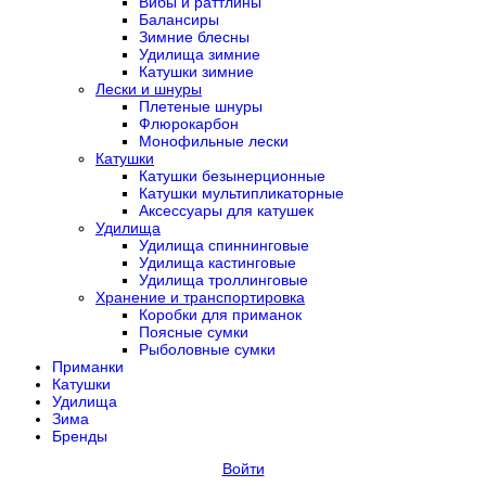
Вибы и раттлины
Балансиры
Зимние блесны
Удилища зимние
Катушки зимние
Лески и шнуры
Плетеные шнуры
Флюрокарбон
Монофильные лески
Катушки
Катушки безынерционные
Катушки мультипликаторные
Аксессуары для катушек
Удилища
Удилища спиннинговые
Удилища кастинговые
Удилища троллинговые
Хранение и транспортировка
Коробки для приманок
Поясные сумки
Рыболовные сумки
Приманки
Катушки
Удилища
Зима
Бренды
Войти