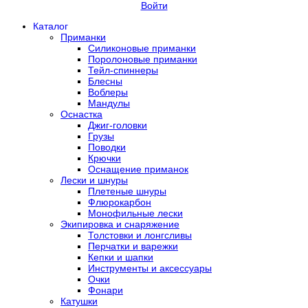
Войти
Каталог
Приманки
Силиконовые приманки
Поролоновые приманки
Тейл-спиннеры
Блесны
Воблеры
Мандулы
Оснастка
Джиг-головки
Грузы
Поводки
Крючки
Оснащение приманок
Лески и шнуры
Плетеные шнуры
Флюрокарбон
Монофильные лески
Экипировка и снаряжение
Толстовки и лонгсливы
Перчатки и варежки
Кепки и шапки
Инструменты и аксессуары
Очки
Фонари
Катушки