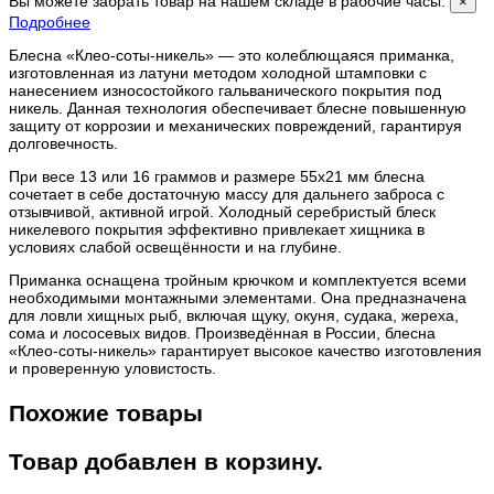
Вы можете забрать товар на нашем складе в рабочие часы.
×
Подробнее
Блесна «Клео-соты-никель» — это колеблющаяся приманка,
изготовленная из латуни методом холодной штамповки с
нанесением износостойкого гальванического покрытия под
никель. Данная технология обеспечивает блесне повышенную
защиту от коррозии и механических повреждений, гарантируя
долговечность.
При весе 13 или 16 граммов и размере 55х21 мм блесна
сочетает в себе достаточную массу для дальнего заброса с
отзывчивой, активной игрой. Холодный серебристый блеск
никелевого покрытия эффективно привлекает хищника в
условиях слабой освещённости и на глубине.
Приманка оснащена тройным крючком и комплектуется всеми
необходимыми монтажными элементами. Она предназначена
для ловли хищных рыб, включая щуку, окуня, судака, жереха,
сома и лососевых видов. Произведённая в России, блесна
«Клео-соты-никель» гарантирует высокое качество изготовления
и проверенную уловистость.
Похожие товары
Товар добавлен в корзину.