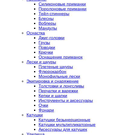
Силиконовые приманки
Поролоновые приманки
Тейл-спиннеры
Блесны
Воблеры
Мандулы
Оснастка
Джиг-головки
Грузы
Поводки
Крючки
Оснащение приманок
Лески и шнуры
Плетеные шнуры
Флюрокарбон
Монофильные лески
Экипировка и снаряжение
Толстовки и лонгсливы
Перчатки и варежки
Кепки и шапки
Инструменты и аксессуары
Очки
Фонари
Катушки
Катушки безынерционные
Катушки мультипликаторные
Аксессуары для катушек
Удилища