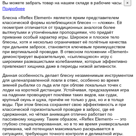
Вы можете забрать товар на нашем складе в рабочие часы.
×
Подробнее
Блесна «Reflex Element» является ярким представителем
классической формы колеблющихся блесен — «ложки». Её
геометрия отличается от традиционных аналогов более
вытянутыми и утончёнными пропорциями, что придаёт
приманке особый характер игры. Широкое и плоское тело
блесны, хотя и несколько ограничивает её полётные качества
при дальнем забросе, становится ключевым преимуществом
при вертикальной проводке. В отвесном положении «Element»
демонстрирует выразительную, «сыплющуюся» игру с
широкими размашистыми колебаниями, которые эффективно
привлекают хищника даже в периоды низкой активности.
Данная особенность делает блесну незаменимым инструментом
для целенаправленной ловли в отвес, особенно во время
зимней рыбалки со льда или при облове локальных точек с
лодки на короткой дистанции. Устойчивая, предсказуемая игра
на падении провоцирует поклёвки таких видов, как судак,
крупный окунь и щука, причём не только у дна, но и в толще
воды. При этом блесна сохраняет свою эффективность и при
классической горизонтальной проводке в заброс, где её
сдержанная, но чёткая анимация отлично работает по
пассивному хищнику. Таким образом, «Reflex Element» — это
глубоко специализированная, но в то же время универсальная
приманка, чей потенциал максимально раскрывается в
ситуациях, требующих точного контроля и деликатной игры.