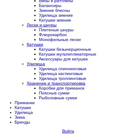
Вибы и раттлины
Балансиры
Зимние блесны
Удилища зимние
Катушки зимние
Лески и шнуры
Плетеные шнуры
Флюрокарбон
Монофильные лески
Катушки
Катушки безынерционные
Катушки мультипликаторные
Аксессуары для катушек
Удилища
Удилища спиннинговые
Удилища кастинговые
Удилища троллинговые
Хранение и транспортировка
Коробки для приманок
Поясные сумки
Рыболовные сумки
Приманки
Катушки
Удилища
Зима
Бренды
Войти