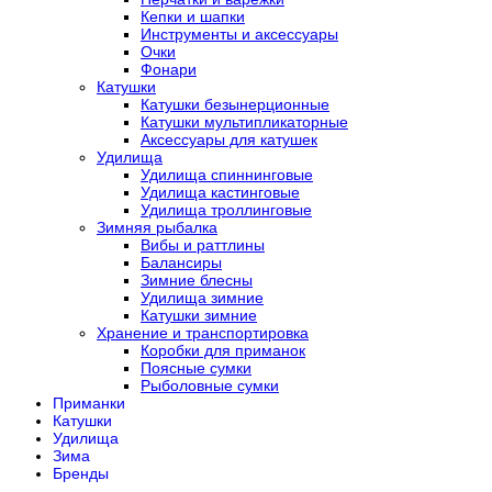
Кепки и шапки
Инструменты и аксессуары
Очки
Фонари
Катушки
Катушки безынерционные
Катушки мультипликаторные
Аксессуары для катушек
Удилища
Удилища спиннинговые
Удилища кастинговые
Удилища троллинговые
Зимняя рыбалка
Вибы и раттлины
Балансиры
Зимние блесны
Удилища зимние
Катушки зимние
Хранение и транспортировка
Коробки для приманок
Поясные сумки
Рыболовные сумки
Приманки
Катушки
Удилища
Зима
Бренды