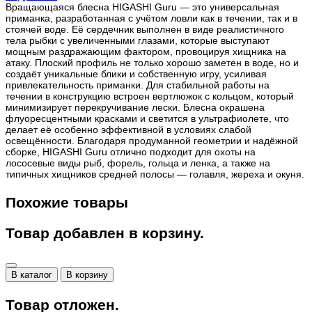
Вращающаяся блесна HIGASHI Guru — это универсальная
приманка, разработанная с учётом ловли как в течении, так и в
стоячей воде. Её сердечник выполнен в виде реалистичного
тела рыбки с увеличенными глазами, которые выступают
мощным раздражающим фактором, провоцируя хищника на
атаку. Плоский профиль не только хорошо заметен в воде, но и
создаёт уникальные блики и собственную игру, усиливая
привлекательность приманки. Для стабильной работы на
течении в конструкцию встроен вертлюжок с кольцом, который
минимизирует перекручивание лески. Блесна окрашена
флуоресцентными красками и светится в ультрафиолете, что
делает её особенно эффективной в условиях слабой
освещённости. Благодаря продуманной геометрии и надёжной
сборке, HIGASHI Guru отлично подходит для охоты на
лососевые виды рыб, форель, гольца и ленка, а также на
типичных хищников средней полосы — голавля, жереха и окуня.
Похожие товары
Товар добавлен в корзину.
В каталог
В корзину
Товар отложен.