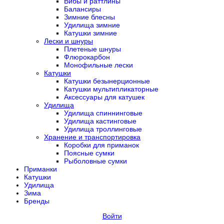
Вибы и раттлины
Балансиры
Зимние блесны
Удилища зимние
Катушки зимние
Лески и шнуры
Плетеные шнуры
Флюрокарбон
Монофильные лески
Катушки
Катушки безынерционные
Катушки мультипликаторные
Аксессуары для катушек
Удилища
Удилища спиннинговые
Удилища кастинговые
Удилища троллинговые
Хранение и транспортировка
Коробки для приманок
Поясные сумки
Рыболовные сумки
Приманки
Катушки
Удилища
Зима
Бренды
Войти