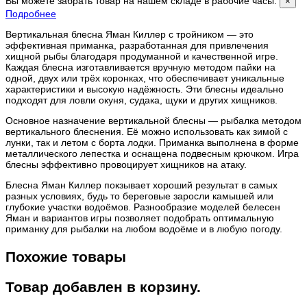
Вы можете забрать товар на нашем складе в рабочие часы.
×
Подробнее
Вертикальная блесна Яман Киллер с тройником — это
эффективная приманка, разработанная для привлечения
хищной рыбы благодаря продуманной и качественной игре.
Каждая блесна изготавливается вручную методом пайки на
одной, двух или трёх коронках, что обеспечивает уникальные
характеристики и высокую надёжность. Эти блесны идеально
подходят для ловли окуня, судака, щуки и других хищников.
Основное назначение вертикальной блесны — рыбалка методом
вертикального блеснения. Её можно использовать как зимой с
лунки, так и летом с борта лодки. Приманка выполнена в форме
металлического лепестка и оснащена подвесным крючком. Игра
блесны эффективно провоцирует хищников на атаку.
Блесна Яман Киллер покзывает хороший результат в самых
разных условиях, будь то береговые заросли камышей или
глубокие участки водоёмов. Разнообразие моделей белесен
Яман и вариантов игры позволяет подобрать оптимальную
приманку для рыбалки на любом водоёме и в любую погоду.
Похожие товары
Товар добавлен в корзину.