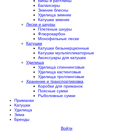
Вибы и раттлины
Балансиры
Зимние блесны
Удилища зимние
Катушки зимние
Лески и шнуры
Плетеные шнуры
Флюрокарбон
Монофильные лески
Катушки
Катушки безынерционные
Катушки мультипликаторные
Аксессуары для катушек
Удилища
Удилища спиннинговые
Удилища кастинговые
Удилища троллинговые
Хранение и транспортировка
Коробки для приманок
Поясные сумки
Рыболовные сумки
Приманки
Катушки
Удилища
Зима
Бренды
Войти