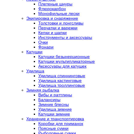
Плетеные шнуры
Флюрокарбон
Монофильные лески
Экипировка и снаряжение
Толстовки и лонгсливы
Перчатки и варежки
Кепки и шапки
Инструменты и аксессуары
Очки
Фонари
Катушки
Катушки безынерционные
Катушки мультипликаторные
Аксессуары для катушек
Удилища
Удилища спиннинговые
Удилища кастинговые
Удилища троллинговые
Зимняя рыбалка
Вибы и раттлины
Балансиры
Зимние блесны
Удилища зимние
Катушки зимние
Хранение и транспортировка
Коробки для приманок
Поясные сумки
Рыболовные сумки