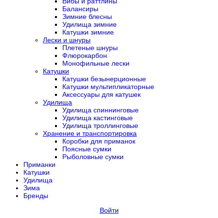
Вибы и раттлины
Балансиры
Зимние блесны
Удилища зимние
Катушки зимние
Лески и шнуры
Плетеные шнуры
Флюрокарбон
Монофильные лески
Катушки
Катушки безынерционные
Катушки мультипликаторные
Аксессуары для катушек
Удилища
Удилища спиннинговые
Удилища кастинговые
Удилища троллинговые
Хранение и транспортировка
Коробки для приманок
Поясные сумки
Рыболовные сумки
Приманки
Катушки
Удилища
Зима
Бренды
Войти