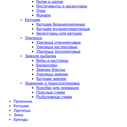
Кепки и шапки
Инструменты и аксессуары
Очки
Фонари
Катушки
Катушки безынерционные
Катушки мультипликаторные
Аксессуары для катушек
Удилища
Удилища спиннинговые
Удилища кастинговые
Удилища троллинговые
Зимняя рыбалка
Вибы и раттлины
Балансиры
Зимние блесны
Удилища зимние
Катушки зимние
Хранение и транспортировка
Коробки для приманок
Поясные сумки
Рыболовные сумки
Приманки
Катушки
Удилища
Зима
Бренды