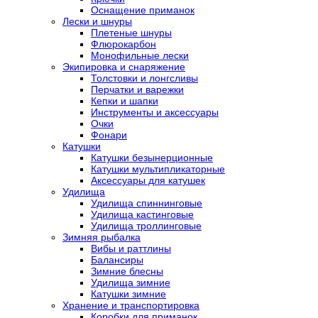
Оснащение приманок
Лески и шнуры
Плетеные шнуры
Флюрокарбон
Монофильные лески
Экипировка и снаряжение
Толстовки и лонгсливы
Перчатки и варежки
Кепки и шапки
Инструменты и аксессуары
Очки
Фонари
Катушки
Катушки безынерционные
Катушки мультипликаторные
Аксессуары для катушек
Удилища
Удилища спиннинговые
Удилища кастинговые
Удилища троллинговые
Зимняя рыбалка
Вибы и раттлины
Балансиры
Зимние блесны
Удилища зимние
Катушки зимние
Хранение и транспортировка
Коробки для приманок