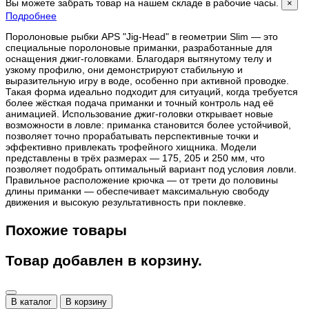
Вы можете забрать товар на нашем складе в рабочие часы.
×
Подробнее
Поролоновые рыбки APS "Jig-Head" в геометрии Slim — это
специальные поролоновые приманки, разработанные для
оснащения джиг-головками. Благодаря вытянутому телу и
узкому профилю, они демонстрируют стабильную и
выразительную игру в воде, особенно при активной проводке.
Такая форма идеально подходит для ситуаций, когда требуется
более жёсткая подача приманки и точный контроль над её
анимацией. Использование джиг-головки открывает новые
возможности в ловле: приманка становится более устойчивой,
позволяет точно прорабатывать перспективные точки и
эффективно привлекать трофейного хищника. Модели
представлены в трёх размерах — 175, 205 и 250 мм, что
позволяет подобрать оптимальный вариант под условия ловли.
Правильное расположение крючка — от трети до половины
длины приманки — обеспечивает максимальную свободу
движения и высокую результативность при поклевке.
Похожие товары
Товар добавлен в корзину.
В каталог
В корзину