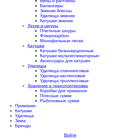
Вибы и раттлины
Балансиры
Зимние блесны
Удилища зимние
Катушки зимние
Лески и шнуры
Плетеные шнуры
Флюрокарбон
Монофильные лески
Катушки
Катушки безынерционные
Катушки мультипликаторные
Аксессуары для катушек
Удилища
Удилища спиннинговые
Удилища кастинговые
Удилища троллинговые
Хранение и транспортировка
Коробки для приманок
Поясные сумки
Рыболовные сумки
Приманки
Катушки
Удилища
Зима
Бренды
Войти