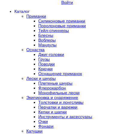
Войти
Каталог
Приманки
Силиконовые приманки
Поролоновые приманки
Тейл-спиннеры
Блесны
Воблеры
Мандулы
Оснастка
Джиг-головки
Грузы
Поводки
Крючки
Оснащение приманок
Лески и шнуры
Плетеные шнуры
Флюрокарбон
Монофильные лески
Экипировка и снаряжение
Толстовки и лонгсливы
Перчатки и варежки
Кепки и шапки
Инструменты и аксессуары
Очки
Фонари
Катушки