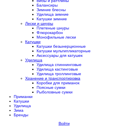
Вибы и раттлины
Балансиры
Зимние блесны
Удилища зимние
Катушки зимние
Лески и шнуры
Плетеные шнуры
Флюрокарбон
Монофильные лески
Катушки
Катушки безынерционные
Катушки мультипликаторные
Аксессуары для катушек
Удилища
Удилища спиннинговые
Удилища кастинговые
Удилища троллинговые
Хранение и транспортировка
Коробки для приманок
Поясные сумки
Рыболовные сумки
Приманки
Катушки
Удилища
Зима
Бренды
Войти