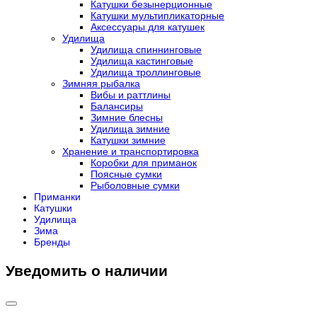
Катушки безынерционные
Катушки мультипликаторные
Аксессуары для катушек
Удилища
Удилища спиннинговые
Удилища кастинговые
Удилища троллинговые
Зимняя рыбалка
Вибы и раттлины
Балансиры
Зимние блесны
Удилища зимние
Катушки зимние
Хранение и транспортировка
Коробки для приманок
Поясные сумки
Рыболовные сумки
Приманки
Катушки
Удилища
Зима
Бренды
Уведомить о наличии