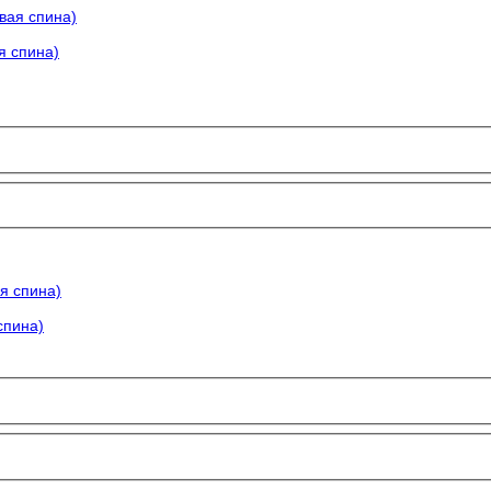
я спина)
спина)