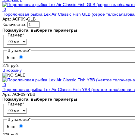
0
Поролоновая рыбка Lex Air Classic Fish GLB (серое тело/салатова
Арт.:
ACF09-GLB
Количество:
Пожалуйста, выберите параметры
Размер
*
В упаковке
*
5 шт.
275 руб.
В корзину
0
Поролоновая рыбка Lex Air Classic Fish YBB (желтое тело/черная 
Арт.:
ACF09-YBB
Пожалуйста, выберите параметры
Размер
*
В упаковке
*
5 шт.
275 руб.