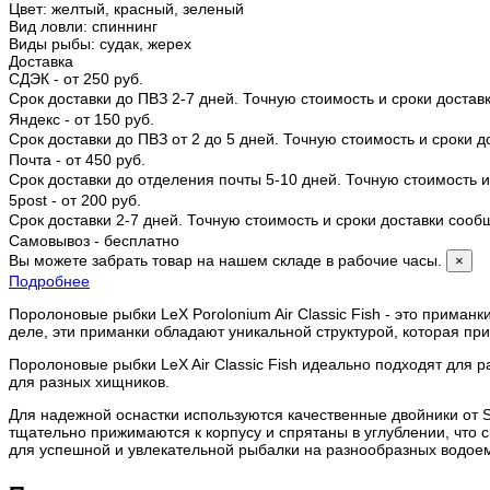
Цвет
:
желтый, красный, зеленый
Вид ловли
:
спиннинг
Виды рыбы
:
судак, жерех
Доставка
СДЭК - от 250 руб.
Срок доставки до ПВЗ 2-7 дней. Точную стоимость и сроки доста
Яндекс - от 150 руб.
Срок доставки до ПВЗ от 2 до 5 дней. Точную стоимость и сроки 
Почта - от 450 руб.
Срок доставки до отделения почты 5-10 дней. Точную стоимость
5post - от 200 руб.
Срок доставки 2-7 дней. Точную стоимость и сроки доставки соо
Самовывоз - бесплатно
Вы можете забрать товар на нашем складе в рабочие часы.
×
Подробнее
Поролоновые рыбки LeX Porolonium Air Classic Fish - это приман
деле, эти приманки обладают уникальной структурой, которая пр
Поролоновые рыбки LeX Air Classic Fish идеально подходят для р
для разных хищников.
Для надежной оснастки используются качественные двойники от S
тщательно прижимаются к корпусу и спрятаны в углублении, что
для успешной и увлекательной рыбалки на разнообразных водое