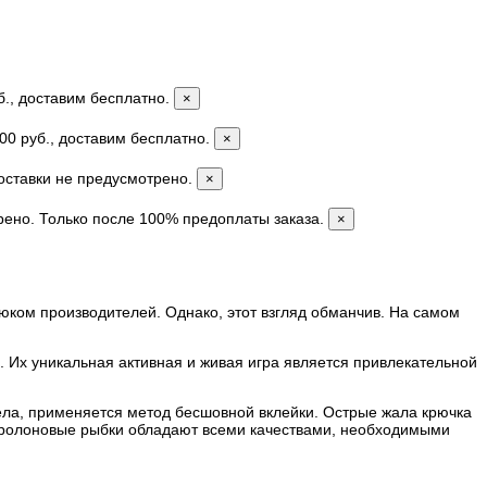
б., доставим бесплатно.
×
00 руб., доставим бесплатно.
×
доставки не предусмотрено.
×
рено. Только после 100% предоплаты заказа.
×
трюком производителей. Однако, этот взгляд обманчив. На самом
и. Их уникальная активная и живая игра является привлекательной
тела, применяется метод бесшовной вклейки. Острые жала крючка
поролоновые рыбки обладают всеми качествами, необходимыми