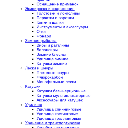
Оснащение приманок
Экипировка и снаряжение
Толстовки и лонгсливы
Перчатки и варежки
Кепки и шапки
Инструменты и аксессуары
Очки
Фонари
Зимняя рыбалка
Вибы и раттлины
Балансиры
Зимние блесны
Удилища зимние
Катушки зимние
Лески и шнуры
Плетеные шнуры
Флюрокарбон
Монофильные лески
Катушки
Катушки безынерционные
Катушки мультипликаторные
Аксессуары для катушек
Удилища
Удилища спиннинговые
Удилища кастинговые
Удилища троллинговые
Хранение и транспортировка
Коробки для приманок