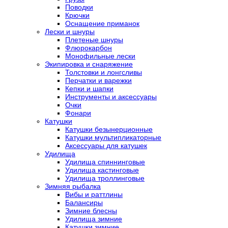
Поводки
Крючки
Оснащение приманок
Лески и шнуры
Плетеные шнуры
Флюрокарбон
Монофильные лески
Экипировка и снаряжение
Толстовки и лонгсливы
Перчатки и варежки
Кепки и шапки
Инструменты и аксессуары
Очки
Фонари
Катушки
Катушки безынерционные
Катушки мультипликаторные
Аксессуары для катушек
Удилища
Удилища спиннинговые
Удилища кастинговые
Удилища троллинговые
Зимняя рыбалка
Вибы и раттлины
Балансиры
Зимние блесны
Удилища зимние
Катушки зимние