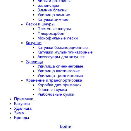
Вибы и раттлины
Балансиры
Зимние блесны
Удилища зимние
Катушки зимние
Лески и шнуры
Плетеные шнуры
Флюрокарбон
Монофильные лески
Катушки
Катушки безынерционные
Катушки мультипликаторные
Аксессуары для катушек
Удилища
Удилища спиннинговые
Удилища кастинговые
Удилища троллинговые
Хранение и транспортировка
Коробки для приманок
Поясные сумки
Рыболовные сумки
Приманки
Катушки
Удилища
Зима
Бренды
Войти