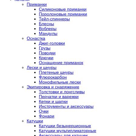
Приманки
Силиконовые приманки
Поролоновые приманки
Тейл-спиннеры
Блесны
Воблеры
Мандулы
Оснастка
Джиг-головки
Грузы
Поводки
Крючки
Оснащение приманок
Лески и шнуры
Плетеные шнуры
Флюрокарбон
Монофильные лески
Экипировка и снаряжение
Толстовки и лонгсливы
Перчатки и варежки
Кепки и шапки
Инструменты и аксессуары
Очки
Фонари
Катушки
Катушки безынерционные
Катушки мультипликаторные
Аксессуары для катушек