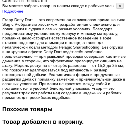
Самовывоз - бесплатно
Вы можете забрать товар на нашем складе в рабочие часы.
×
Подробнее
Frapp Dotty Dart — это современная силиконовая приманка типа
Slug с V-образным хвостиком, разработанная специально для
ловли щуки и судака в самых разных условиях. Благодаря
продолговатому уплощенному корпусу и мягкому материалу,
приманка демонстрирует естественное поведение в воде,
отлично подходит для анимации в толще, а также для
пелагической ловли методом Pelagic Sharpshooting. Без огрузки
и на крупном офсете Dotty Dart ведёт себя особенно
привлекательно — при рывковой проводке совершает хаотичные
движения в стороны, что эффективно провоцирует хищника на
атаку. Модель доступна в четырёх размерах — от 15,2 до 25 см,
что позволяет адаптироваться под активность и размер
потенциальной добычи. Реалистичная форма и продуманные
расцветки делают приманку заметной и привлекательной даже в
сложных условиях. Приманки не красятся между собой и
поставляются в удобной блистерной упаковке. Frapp — это
результат трёх лет работы над созданием надёжных и рабочих
приманок для российских водоёмов.
Похожие товары
Товар добавлен в корзину.