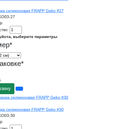
ка силиконовая FRAPP Geko #27
KO03-27
гр.
ство:
уйста, выберите параметры
мер
*
аковке
*
.
рзину
ка силиконовая FRAPP Geko #30
KO03-30
гр.
ство: