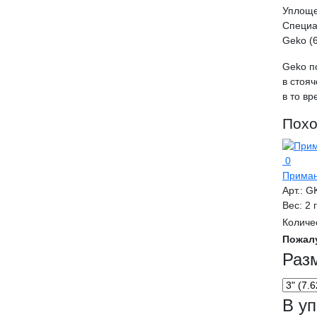
Уплоще
Специа
Geko (
Geko п
в стоя
в то в
Похо
0
Приман
Арт.:
G
Вес:
2 
Количе
Пожал
Раз
В уп