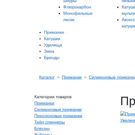
шнуры
безын
Флюрокарбон
Катуш
Монофильные
мульт
лески
Аксес
катуш
Приманки
Катушки
Удилища
Зима
Бренды
Каталог
Приманки
Силиконовые приманк
Категории товаров
Пр
Приманки
Силиконовые приманки
Поролоновые приманки
Увелич
Тейл спиннеры
Блесны
Воблеры