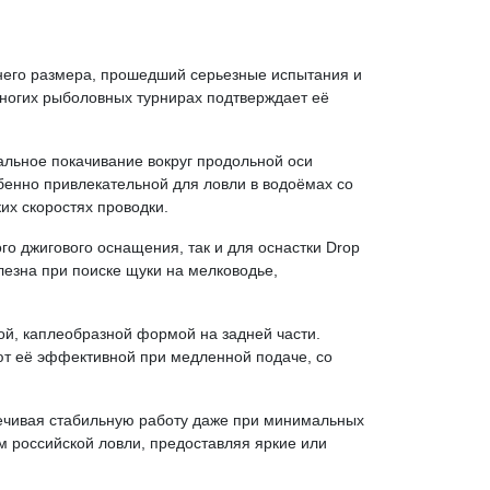
него размера, прошедший серьезные испытания и
многих рыболовных турнирах подтверждает её
льное покачивание вокруг продольной оси
бенно привлекательной для ловли в водоёмах со
их скоростях проводки.
го джигового оснащения, так и для оснастки Drop
лезна при поиске щуки на мелководье,
ой, каплеобразной формой на задней части.
т её эффективной при медленной подаче, со
спечивая стабильную работу даже при минимальных
м российской ловли, предоставляя яркие или