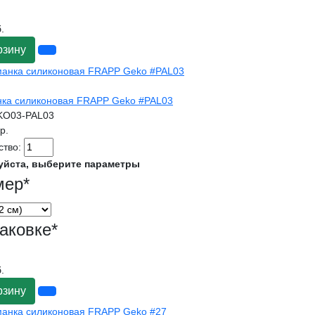
.
рзину
ка силиконовая FRAPP Geko #PAL03
KO03-PAL03
гр.
ство:
уйста, выберите параметры
мер
*
аковке
*
.
рзину