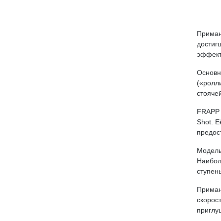
Приман
достиг
эффект
Основн
(«ролл
стояче
FRAPP 
Shot. 
предос
Модель
Наибол
ступен
Приман
скорос
приглу