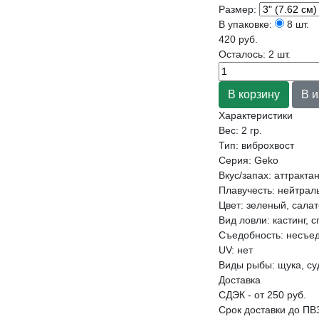
Размер:
В упаковке:
8 шт.
420 руб.
Осталось: 2 шт.
Характеристики
Вес:
2 гр.
Тип
:
виброхвост
Серия
:
Geko
Вкус/запах
:
аттракта
Плавучесть
:
нейтрал
Цвет
:
зеленый, сала
Вид ловли
:
кастинг, 
Съедобность
:
несъе
UV
:
нет
Виды рыбы
:
щука, су
Доставка
СДЭК - от 250 руб.
Срок доставки до ПВ