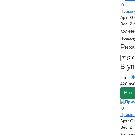
0
Приман
Арт.:
G
Вес:
2 
Количе
Пожал
Раз
В уп
8 шт.
420 руб
В ко
0
Приман
Арт.:
G
Вес:
2 
Количе