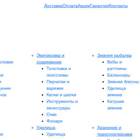
Доставка
Оплата
Акции
Гарантия
Контакты
Экипировка и
Зимняя рыбалка
оловки
снаряжение
Вибы и
Толстовки и
раттлины
ки
лонгсливы
Балансиры
и
Перчатки и
Зимние блесны
ение
варежки
Удилища
нок
Кепки и шапки
зимние
Инструменты и
Катушки
аксессуары
зимние
Очки
Фонари
Удилища
Хранение и
ки
Удилища
транспортировка