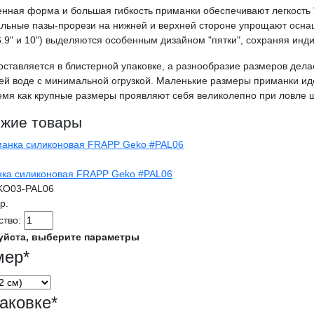
нная форма и большая гибкость приманки обеспечивают легкость 
льные пазы-прорези на нижней и верхней стороне упрощают осн
6.9" и 10") выделяются особенным дизайном "пятки", сохраняя инд
оставляется в блистерной упаковке, а разнообразие размеров дел
чей воде с минимальной огрузкой. Маленькие размеры приманки иде
ремя как крупные размеры проявляют себя великолепно при ловле 
жие товары
ка силиконовая FRAPP Geko #PAL06
KO03-PAL06
гр.
ство:
уйста, выберите параметры
мер
*
аковке
*