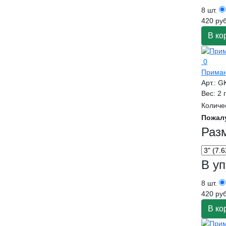
8 шт.
420 руб
В ко
0
Приман
Арт.:
G
Вес:
2 
Количе
Пожал
Раз
В уп
8 шт.
420 руб
В ко