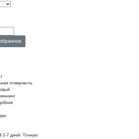
нт
ьная плавучесть
товый
спиннинг
добная
дак
З 2-7 дней. Точную