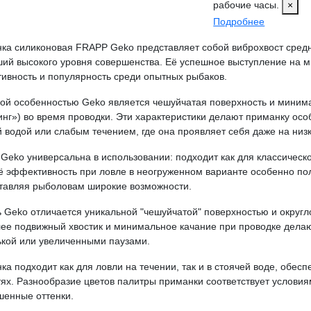
рабочие часы.
×
Подробнее
ка силиконовая FRAPP Geko представляет собой виброхвост сред
ший высокого уровня совершенства. Её успешное выступление на 
ивность и популярность среди опытных рыбаков.
ой особенностью Geko является чешуйчатая поверхность и минима
инг») во время проводки. Эти характеристики делают приманку осо
й водой или слабым течением, где она проявляет себя даже на низк
Geko универсальна в использовании: подходит как для классическо
Её эффективность при ловле в неогруженном варианте особенно по
тавляя рыболовам широкие возможности.
 Geko отличается уникальной "чешуйчатой" поверхностью и округл
ее подвижный хвостик и минимальное качание при проводке делаю
ькой или увеличенными паузами.
ка подходит как для ловли на течении, так и в стоячей воде, обе
тях. Разнообразие цветов палитры приманки соответствует условия
шенные оттенки.