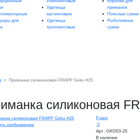
ерционные
спиннинговые
Коробки для
ки
Удилища
приманок
ипликаторные
кастинговые
Поясные сумки
суары для
Удилища
Рыболовные
ек
троллинговые
сумки
и
Приманка силиконовая FRAPP Geko #25
иманка силиконовая F
Frapp
0
ить изображение
Арт.:
GKO03-25
В наличии