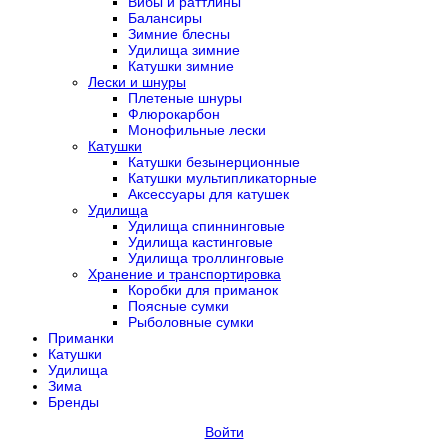
Вибы и раттлины
Балансиры
Зимние блесны
Удилища зимние
Катушки зимние
Лески и шнуры
Плетеные шнуры
Флюрокарбон
Монофильные лески
Катушки
Катушки безынерционные
Катушки мультипликаторные
Аксессуары для катушек
Удилища
Удилища спиннинговые
Удилища кастинговые
Удилища троллинговые
Хранение и транспортировка
Коробки для приманок
Поясные сумки
Рыболовные сумки
Приманки
Катушки
Удилища
Зима
Бренды
Войти