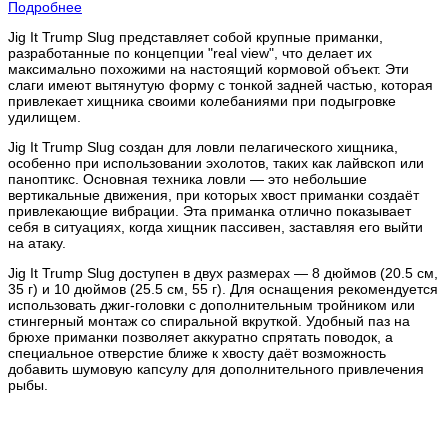
Подробнее
Jig It Trump Slug представляет собой крупные приманки,
разработанные по концепции "real view", что делает их
максимально похожими на настоящий кормовой объект. Эти
слаги имеют вытянутую форму с тонкой задней частью, которая
привлекает хищника своими колебаниями при подыгровке
удилищем.
Jig It Trump Slug создан для ловли пелагического хищника,
особенно при использовании эхолотов, таких как лайвскоп или
паноптикс. Основная техника ловли — это небольшие
вертикальные движения, при которых хвост приманки создаёт
привлекающие вибрации. Эта приманка отлично показывает
себя в ситуациях, когда хищник пассивен, заставляя его выйти
на атаку.
Jig It Trump Slug доступен в двух размерах — 8 дюймов (20.5 см,
35 г) и 10 дюймов (25.5 см, 55 г). Для оснащения рекомендуется
использовать джиг-головки с дополнительным тройником или
стингерный монтаж со спиральной вкруткой. Удобный паз на
брюхе приманки позволяет аккуратно спрятать поводок, а
специальное отверстие ближе к хвосту даёт возможность
добавить шумовую капсулу для дополнительного привлечения
рыбы.