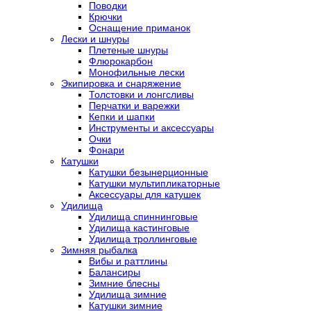
Поводки
Крючки
Оснащение приманок
Лески и шнуры
Плетеные шнуры
Флюрокарбон
Монофильные лески
Экипировка и снаряжение
Толстовки и лонгсливы
Перчатки и варежки
Кепки и шапки
Инструменты и аксессуары
Очки
Фонари
Катушки
Катушки безынерционные
Катушки мультипликаторные
Аксессуары для катушек
Удилища
Удилища спиннинговые
Удилища кастинговые
Удилища троллинговые
Зимняя рыбалка
Вибы и раттлины
Балансиры
Зимние блесны
Удилища зимние
Катушки зимние