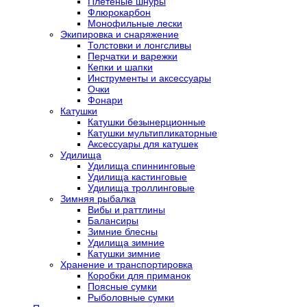
Плетеные шнуры
Флюрокарбон
Монофильные лески
Экипировка и снаряжение
Толстовки и лонгсливы
Перчатки и варежки
Кепки и шапки
Инструменты и аксессуары
Очки
Фонари
Катушки
Катушки безынерционные
Катушки мультипликаторные
Аксессуары для катушек
Удилища
Удилища спиннинговые
Удилища кастинговые
Удилища троллинговые
Зимняя рыбалка
Вибы и раттлины
Балансиры
Зимние блесны
Удилища зимние
Катушки зимние
Хранение и транспортировка
Коробки для приманок
Поясные сумки
Рыболовные сумки