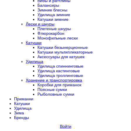
Вибы и раттлины
Балансиры
Зимние блесны
Удилища зимние
Катушки зимние
Лески и шнуры
Плетеные шнуры
Флюрокарбон
Монофильные лески
Катушки
Катушки безынерционные
Катушки мультипликаторные
Аксессуары для катушек
Удилища
Удилища спиннинговые
Удилища кастинговые
Удилища троллинговые
Хранение и транспортировка
Коробки для приманок
Поясные сумки
Рыболовные сумки
Приманки
Катушки
Удилища
Зима
Бренды
Войти