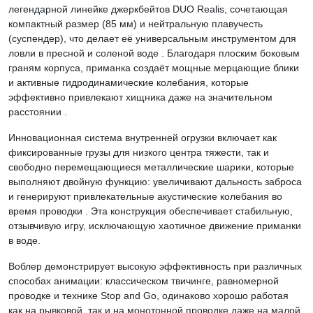
легендарной линейке джеркбейтов DUO Realis, сочетающая
компактный размер (85 мм) и нейтральную плавучесть
(суспендер), что делает её универсальным инструментом для
ловли в пресной и соленой воде . Благодаря плоским боковым
граням корпуса, приманка создаёт мощные мерцающие блики
и активные гидродинамические колебания, которые
эффективно привлекают хищника даже на значительном
расстоянии .
Инновационная система внутренней огрузки включает как
фиксированные грузы для низкого центра тяжести, так и
свободно перемещающиеся металлические шарики, которые
выполняют двойную функцию: увеличивают дальность заброса
и генерируют привлекательные акустические колебания во
время проводки . Эта конструкция обеспечивает стабильную,
отзывчивую игру, исключающую хаотичное движение приманки
в воде.
Воблер демонстрирует высокую эффективность при различных
способах анимации: классическом твичинге, равномерной
проводке и технике Stop and Go, одинаково хорошо работая
как на рывковой, так и на монотонной проводке даже на малой