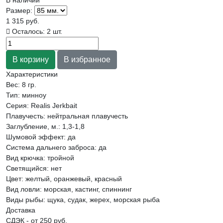
Размер:
1 315 руб.
Осталось: 2 шт.
Характеристики
Вес:
8 гр.
Тип
:
минноу
Серия
:
Realis Jerkbait
Плавучесть
:
нейтральная плавучесть
Заглубление, м.
:
1,3-1,8
Шумовой эффект
:
да
Система дальнего заброса
:
да
Вид крючка
:
тройной
Светящийся
:
нет
Цвет
:
желтый, оранжевый, красный
Вид ловли
:
морская, кастинг, спиннинг
Виды рыбы
:
щука, судак, жерех, морская рыба
Доставка
СДЭК - от 250 руб.