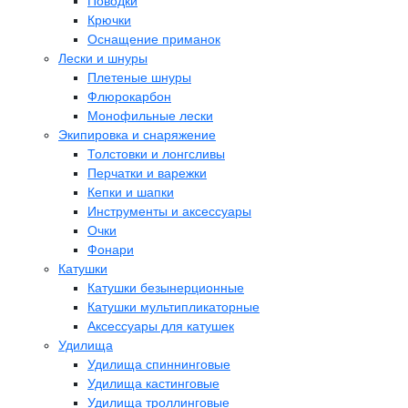
Поводки
Крючки
Оснащение приманок
Лески и шнуры
Плетеные шнуры
Флюрокарбон
Монофильные лески
Экипировка и снаряжение
Толстовки и лонгсливы
Перчатки и варежки
Кепки и шапки
Инструменты и аксессуары
Очки
Фонари
Катушки
Катушки безынерционные
Катушки мультипликаторные
Аксессуары для катушек
Удилища
Удилища спиннинговые
Удилища кастинговые
Удилища троллинговые