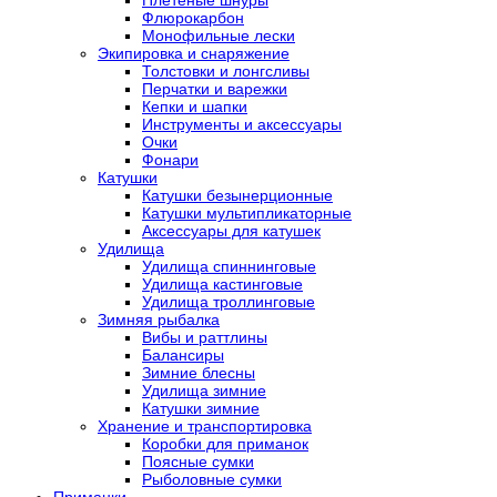
Флюрокарбон
Монофильные лески
Экипировка и снаряжение
Толстовки и лонгсливы
Перчатки и варежки
Кепки и шапки
Инструменты и аксессуары
Очки
Фонари
Катушки
Катушки безынерционные
Катушки мультипликаторные
Аксессуары для катушек
Удилища
Удилища спиннинговые
Удилища кастинговые
Удилища троллинговые
Зимняя рыбалка
Вибы и раттлины
Балансиры
Зимние блесны
Удилища зимние
Катушки зимние
Хранение и транспортировка
Коробки для приманок
Поясные сумки
Рыболовные сумки
Приманки