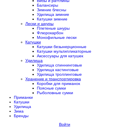
Вибы и раттлины
Балансиры
Зимние блесны
Удилища зимние
Катушки зимние
Лески и шнуры
Плетеные шнуры
Флюрокарбон
Монофильные лески
Катушки
Катушки безынерционные
Катушки мультипликаторные
Аксессуары для катушек
Удилища
Удилища спиннинговые
Удилища кастинговые
Удилища троллинговые
Хранение и транспортировка
Коробки для приманок
Поясные сумки
Рыболовные сумки
Приманки
Катушки
Удилища
Зима
Бренды
Войти