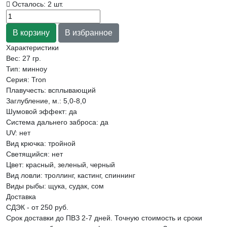
Осталось: 2 шт.
Характеристики
Вес:
27 гр.
Тип
:
минноу
Серия
:
Tron
Плавучесть
:
всплывающий
Заглубление, м.
:
5,0-8,0
Шумовой эффект
:
да
Система дальнего заброса
:
да
UV
:
нет
Вид крючка
:
тройной
Светящийся
:
нет
Цвет
:
красный, зеленый, черный
Вид ловли
:
троллинг, кастинг, спиннинг
Виды рыбы
:
щука, судак, сом
Доставка
СДЭК - от 250 руб.
Срок доставки до ПВЗ 2-7 дней. Точную стоимость и сроки