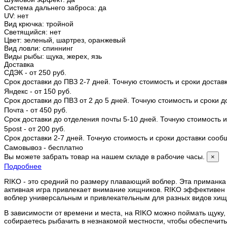
Система дальнего заброса
:
да
UV
:
нет
Вид крючка
:
тройной
Светящийся
:
нет
Цвет
:
зеленый, шартрез, оранжевый
Вид ловли
:
спиннинг
Виды рыбы
:
щука, жерех, язь
Доставка
СДЭК - от 250 руб.
Срок доставки до ПВЗ 2-7 дней. Точную стоимость и сроки доста
Яндекс - от 150 руб.
Срок доставки до ПВЗ от 2 до 5 дней. Точную стоимость и сроки 
Почта - от 450 руб.
Срок доставки до отделения почты 5-10 дней. Точную стоимость
5post - от 200 руб.
Срок доставки 2-7 дней. Точную стоимость и сроки доставки соо
Самовывоз - бесплатно
Вы можете забрать товар на нашем складе в рабочие часы.
×
Подробнее
RIKO - это средний по размеру плавающий воблер. Эта приманка х
активная игра привлекает внимание хищников. RIKO эффективен 
воблер универсальным и привлекательным для разных видов хищ
В зависимости от времени и места, на RIKO можно поймать щуку, о
собираетесь рыбачить в незнакомой местности, чтобы обеспечить 