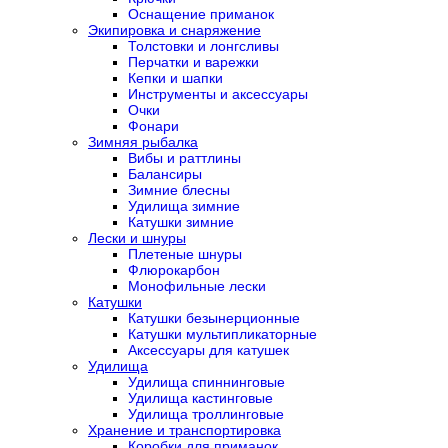
Оснащение приманок
Экипировка и снаряжение
Толстовки и лонгсливы
Перчатки и варежки
Кепки и шапки
Инструменты и аксессуары
Очки
Фонари
Зимняя рыбалка
Вибы и раттлины
Балансиры
Зимние блесны
Удилища зимние
Катушки зимние
Лески и шнуры
Плетеные шнуры
Флюрокарбон
Монофильные лески
Катушки
Катушки безынерционные
Катушки мультипликаторные
Аксессуары для катушек
Удилища
Удилища спиннинговые
Удилища кастинговые
Удилища троллинговые
Хранение и транспортировка
Коробки для приманок