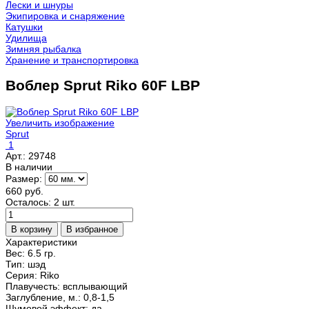
Лески и шнуры
Экипировка и снаряжение
Катушки
Удилища
Зимняя рыбалка
Хранение и транспортировка
Воблер Sprut Riko 60F LBP
Увеличить изображение
Sprut
1
Арт.:
29748
В наличии
Размер:
660 руб.
Осталось: 2 шт.
Характеристики
Вес:
6.5 гр.
Тип
:
шэд
Серия
:
Riko
Плавучесть
:
всплывающий
Заглубление, м.
:
0,8-1,5
Шумовой эффект
:
да