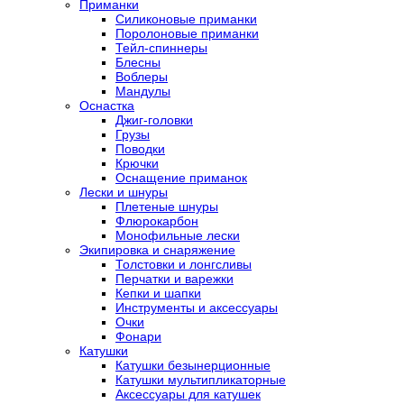
Приманки
Силиконовые приманки
Поролоновые приманки
Тейл-спиннеры
Блесны
Воблеры
Мандулы
Оснастка
Джиг-головки
Грузы
Поводки
Крючки
Оснащение приманок
Лески и шнуры
Плетеные шнуры
Флюрокарбон
Монофильные лески
Экипировка и снаряжение
Толстовки и лонгсливы
Перчатки и варежки
Кепки и шапки
Инструменты и аксессуары
Очки
Фонари
Катушки
Катушки безынерционные
Катушки мультипликаторные
Аксессуары для катушек