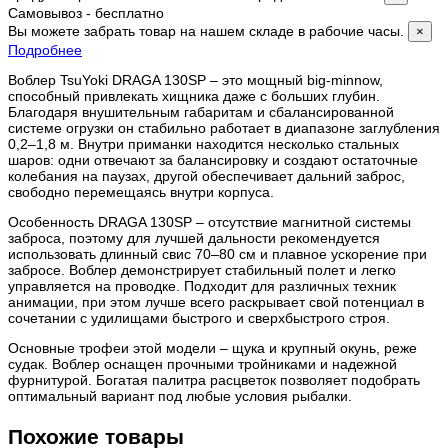
Самовывоз - бесплатно
Вы можете забрать товар на нашем складе в рабочие часы.
×
Подробнее
Воблер TsuYoki DRAGA 130SP – это мощный big-minnow,
способный привлекать хищника даже с больших глубин.
Благодаря внушительным габаритам и сбалансированной
системе огрузки он стабильно работает в диапазоне заглубления
0,2–1,8 м. Внутри приманки находится несколько стальных
шаров: одни отвечают за балансировку и создают остаточные
колебания на паузах, другой обеспечивает дальний заброс,
свободно перемещаясь внутри корпуса.
Особенность DRAGA 130SP – отсутствие магнитной системы
заброса, поэтому для лучшей дальности рекомендуется
использовать длинный свис 70–80 см и плавное ускорение при
забросе. Воблер демонстрирует стабильный полет и легко
управляется на проводке. Подходит для различных техник
анимации, при этом лучше всего раскрывает свой потенциал в
сочетании с удилищами быстрого и сверхбыстрого строя.
Основные трофеи этой модели – щука и крупный окунь, реже
судак. Воблер оснащен прочными тройниками и надежной
фурнитурой. Богатая палитра расцветок позволяет подобрать
оптимальный вариант под любые условия рыбалки.
Похожие товары