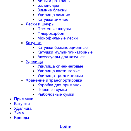
Вибы и раттлины
Балансиры
Зимние блесны
Удилища зимние
Катушки зимние
Лески и шнуры
Плетеные шнуры
Флюрокарбон
Монофильные лески
Катушки
Катушки безынерционные
Катушки мультипликаторные
Аксессуары для катушек
Удилища
Удилища спиннинговые
Удилища кастинговые
Удилища троллинговые
Хранение и транспортировка
Коробки для приманок
Поясные сумки
Рыболовные сумки
Приманки
Катушки
Удилища
Зима
Бренды
Войти