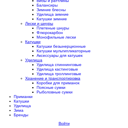
Вибы и раттлины
Балансиры
Зимние блесны
Удилища зимние
Катушки зимние
Лески и шнуры
Плетеные шнуры
Флюрокарбон
Монофильные лески
Катушки
Катушки безынерционные
Катушки мультипликаторные
Аксессуары для катушек
Удилища
Удилища спиннинговые
Удилища кастинговые
Удилища троллинговые
Хранение и транспортировка
Коробки для приманок
Поясные сумки
Рыболовные сумки
Приманки
Катушки
Удилища
Зима
Бренды
Войти