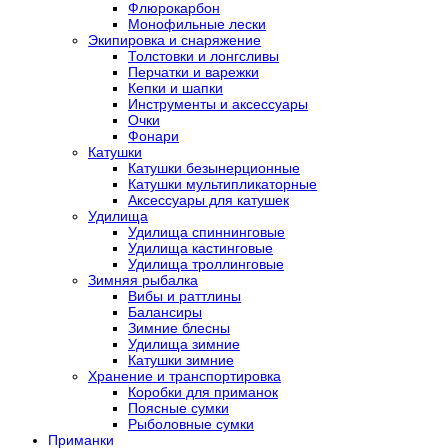
Флюрокарбон
Монофильные лески
Экипировка и снаряжение
Толстовки и лонгсливы
Перчатки и варежки
Кепки и шапки
Инструменты и аксессуары
Очки
Фонари
Катушки
Катушки безынерционные
Катушки мультипликаторные
Аксессуары для катушек
Удилища
Удилища спиннинговые
Удилища кастинговые
Удилища троллинговые
Зимняя рыбалка
Вибы и раттлины
Балансиры
Зимние блесны
Удилища зимние
Катушки зимние
Хранение и транспортировка
Коробки для приманок
Поясные сумки
Рыболовные сумки
Приманки