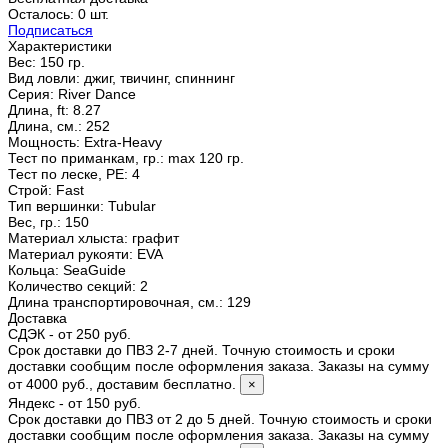
Осталось: 0 шт.
Подписаться
Характеристики
Вес:
150 гр.
Вид ловли
:
джиг, твичинг, спиннинг
Серия
:
River Dance
Длина, ft
:
8.27
Длина, см.
:
252
Мощность
:
Extra-Heavy
Тест по приманкам, гр.
:
max 120 гр.
Тест по леске, PE
:
4
Строй
:
Fast
Тип вершинки
:
Tubular
Вес, гр.
:
150
Материал хлыста
:
графит
Материал рукояти
:
EVA
Кольца
:
SeaGuide
Количество секций
:
2
Длина транспортировочная, см.
:
129
Доставка
СДЭК - от 250 руб.
Срок доставки до ПВЗ 2-7 дней. Точную стоимость и сроки
доставки сообщим после оформления заказа. Заказы на сумму
от 4000 руб., доставим бесплатно.
×
Яндекс - от 150 руб.
Срок доставки до ПВЗ от 2 до 5 дней. Точную стоимость и сроки
доставки сообщим после оформления заказа. Заказы на сумму