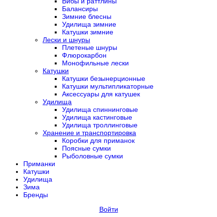
Вибы и раттлины
Балансиры
Зимние блесны
Удилища зимние
Катушки зимние
Лески и шнуры
Плетеные шнуры
Флюрокарбон
Монофильные лески
Катушки
Катушки безынерционные
Катушки мультипликаторные
Аксессуары для катушек
Удилища
Удилища спиннинговые
Удилища кастинговые
Удилища троллинговые
Хранение и транспортировка
Коробки для приманок
Поясные сумки
Рыболовные сумки
Приманки
Катушки
Удилища
Зима
Бренды
Войти