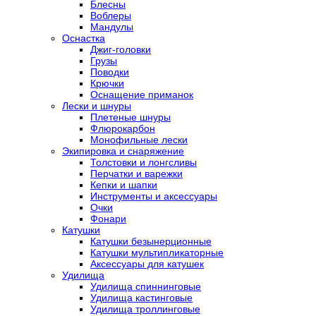
Блесны
Воблеры
Мандулы
Оснастка
Джиг-головки
Грузы
Поводки
Крючки
Оснащение приманок
Лески и шнуры
Плетеные шнуры
Флюрокарбон
Монофильные лески
Экипировка и снаряжение
Толстовки и лонгсливы
Перчатки и варежки
Кепки и шапки
Инструменты и аксессуары
Очки
Фонари
Катушки
Катушки безынерционные
Катушки мультипликаторные
Аксессуары для катушек
Удилища
Удилища спиннинговые
Удилища кастинговые
Удилища троллинговые