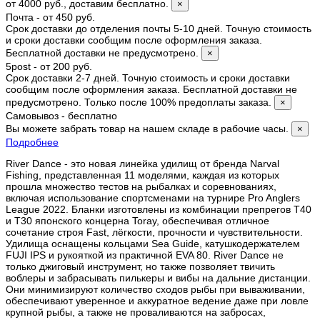
от 4000 руб., доставим бесплатно.
×
Почта - от 450 руб.
Срок доставки до отделения почты 5-10 дней. Точную стоимость
и сроки доставки сообщим после оформления заказа.
Бесплатной доставки не предусмотрено.
×
5post - от 200 руб.
Срок доставки 2-7 дней. Точную стоимость и сроки доставки
сообщим после оформления заказа. Бесплатной доставки не
предусмотрено. Только после 100% предоплаты заказа.
×
Самовывоз - бесплатно
Вы можете забрать товар на нашем складе в рабочие часы.
×
Подробнее
River Dance - это новая линейка удилищ от бренда Narval
Fishing, представленная 11 моделями, каждая из которых
прошла множество тестов на рыбалках и соревнованиях,
включая использование спортсменами на турнире Pro Anglers
League 2022. Бланки изготовлены из комбинации препрегов T40
и Т30 японского концерна Toray, обеспечивая отличное
сочетание строя Fast, лёгкости, прочности и чувствительности.
Удилища оснащены кольцами Sea Guide, катушкодержателем
FUJI IPS и рукояткой из практичной EVA 80. River Dance не
только джиговый инструмент, но также позволяет твичить
воблеры и забрасывать пилькеры и вибы на дальние дистанции.
Они минимизируют количество сходов рыбы при вываживании,
обеспечивают уверенное и аккуратное ведение даже при ловле
крупной рыбы, а также не проваливаются на забросах,