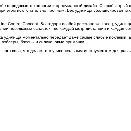
ебе передовые технологии и продуманный дизайн. Сверхбыстрый ст
при этом исключительно прочным. Вес удилища сбалансирован так, 
ine Control Concept. Благодаря особой расстановке колец, удили
ании поводковых оснасток, где каждый метр дистанции и каждая се
ка удилища моментально передает даже самые слабые поклевки, а 
 воблеры, блесны и силиконовые приманки.
зного веса, что делает его универсальным инструментом для разл