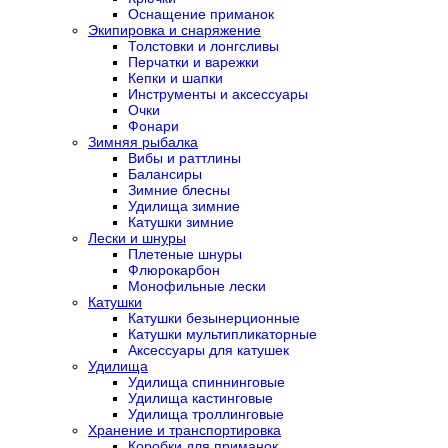
Оснащение приманок
Экипировка и снаряжение
Толстовки и лонгсливы
Перчатки и варежки
Кепки и шапки
Инструменты и аксессуары
Очки
Фонари
Зимняя рыбалка
Вибы и раттлины
Балансиры
Зимние блесны
Удилища зимние
Катушки зимние
Лески и шнуры
Плетеные шнуры
Флюрокарбон
Монофильные лески
Катушки
Катушки безынерционные
Катушки мультипликаторные
Аксессуары для катушек
Удилища
Удилища спиннинговые
Удилища кастинговые
Удилища троллинговые
Хранение и транспортировка
Коробки для приманок