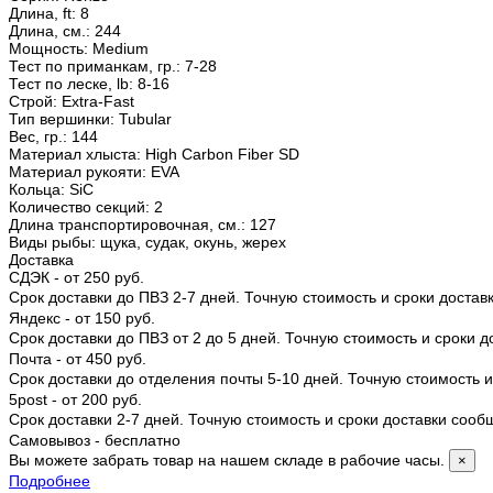
Длина, ft
:
8
Длина, см.
:
244
Мощность
:
Medium
Тест по приманкам, гр.
:
7-28
Тест по леске, lb
:
8-16
Строй
:
Extra-Fast
Тип вершинки
:
Tubular
Вес, гр.
:
144
Материал хлыста
:
High Carbon Fiber SD
Материал рукояти
:
EVA
Кольца
:
SiC
Количество секций
:
2
Длина транспортировочная, см.
:
127
Виды рыбы
:
щука, судак, окунь, жерех
Доставка
СДЭК - от 250 руб.
Срок доставки до ПВЗ 2-7 дней. Точную стоимость и сроки доста
Яндекс - от 150 руб.
Срок доставки до ПВЗ от 2 до 5 дней. Точную стоимость и сроки 
Почта - от 450 руб.
Срок доставки до отделения почты 5-10 дней. Точную стоимость
5post - от 200 руб.
Срок доставки 2-7 дней. Точную стоимость и сроки доставки соо
Самовывоз - бесплатно
Вы можете забрать товар на нашем складе в рабочие часы.
×
Подробнее