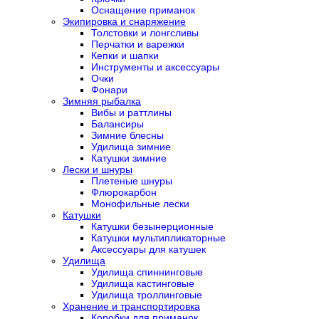
Оснащение приманок
Экипировка и снаряжение
Толстовки и лонгсливы
Перчатки и варежки
Кепки и шапки
Инструменты и аксессуары
Очки
Фонари
Зимняя рыбалка
Вибы и раттлины
Балансиры
Зимние блесны
Удилища зимние
Катушки зимние
Лески и шнуры
Плетеные шнуры
Флюрокарбон
Монофильные лески
Катушки
Катушки безынерционные
Катушки мультипликаторные
Аксессуары для катушек
Удилища
Удилища спиннинговые
Удилища кастинговые
Удилища троллинговые
Хранение и транспортировка
Коробки для приманок