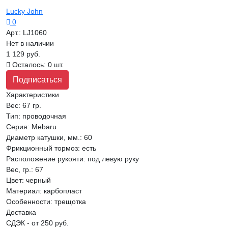
Lucky John
0
Арт.:
LJ1060
Нет в наличии
1 129 руб.
Осталось: 0 шт.
Подписаться
Характеристики
Вес:
67 гр.
Тип
:
проводочная
Серия
:
Mebaru
Диаметр катушки, мм.
:
60
Фрикционный тормоз
:
есть
Расположение рукояти
:
под левую руку
Вес, гр.
:
67
Цвет
:
черный
Материал
:
карбопласт
Особенности
:
трещотка
Доставка
СДЭК - от 250 руб.