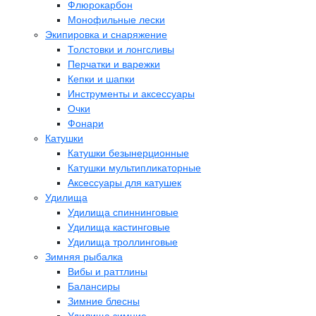
Флюрокарбон
Монофильные лески
Экипировка и снаряжение
Толстовки и лонгсливы
Перчатки и варежки
Кепки и шапки
Инструменты и аксессуары
Очки
Фонари
Катушки
Катушки безынерционные
Катушки мультипликаторные
Аксессуары для катушек
Удилища
Удилища спиннинговые
Удилища кастинговые
Удилища троллинговые
Зимняя рыбалка
Вибы и раттлины
Балансиры
Зимние блесны