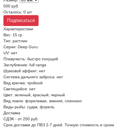
500 руб.
Осталось: 0 шт.
Подписаться
Характеристики
Вес:
15 гр.
Тип
:
раттлин
Серия
:
Deep Guru
UV
:
нет
Плавучесть
:
быстро тонущий
Заглубление
:
full range
Шумовой эффект
:
нет
Система дальнего заброса
:
нет
Вид крючка
:
тройной
Светящийся
:
нет
Цвет
:
зеленый, красный, черный
Вид ловли
:
форелевая, зимняя, спиннинг
Виды рыбы
:
судак, форель
Доставка
СДЭК - от 250 руб.
Срок доставки до ПВЗ 2-7 дней. Точную стоимость и сроки