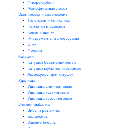
Флюрокарбон
Монофильные лески
Экипировка и снаряжение
Толстовки и лонгсливы
Перчатки и варежки
Кепки и шапки
Инструменты и аксессуары
Очки
Фонари
Катушки
Катушки безынерционные
Катушки мультипликаторные
Аксессуары для катушек
Удилища
Удилища спиннинговые
Удилища кастинговые
Удилища троллинговые
Зимняя рыбалка
Вибы и раттлины
Балансиры
Зимние блесны