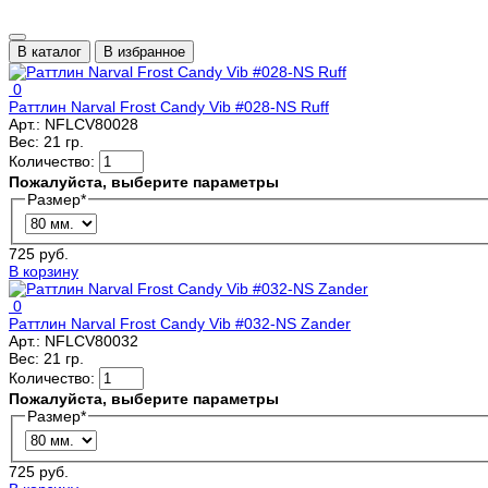
В каталог
В избранное
0
Раттлин Narval Frost Candy Vib #028-NS Ruff
Арт.:
NFLCV80028
Вес:
21 гр.
Количество:
Пожалуйста, выберите параметры
Размер
*
725 руб.
В корзину
0
Раттлин Narval Frost Candy Vib #032-NS Zander
Арт.:
NFLCV80032
Вес:
21 гр.
Количество:
Пожалуйста, выберите параметры
Размер
*
725 руб.