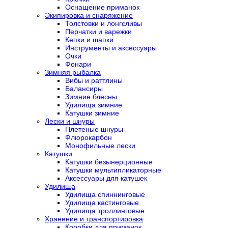
Оснащение приманок
Экипировка и снаряжение
Толстовки и лонгсливы
Перчатки и варежки
Кепки и шапки
Инструменты и аксессуары
Очки
Фонари
Зимняя рыбалка
Вибы и раттлины
Балансиры
Зимние блесны
Удилища зимние
Катушки зимние
Лески и шнуры
Плетеные шнуры
Флюрокарбон
Монофильные лески
Катушки
Катушки безынерционные
Катушки мультипликаторные
Аксессуары для катушек
Удилища
Удилища спиннинговые
Удилища кастинговые
Удилища троллинговые
Хранение и транспортировка
Коробки для приманок