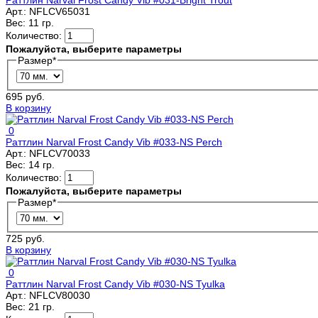
Раттлин Narval Frost Candy Vib #031-Bright Trout
Арт.:
NFLCV65031
Вес:
11 гр.
Количество:
Пожалуйста, выберите параметры
Размер
*
695 руб.
В корзину
0
Раттлин Narval Frost Candy Vib #033-NS Perch
Арт.:
NFLCV70033
Вес:
14 гр.
Количество:
Пожалуйста, выберите параметры
Размер
*
725 руб.
В корзину
0
Раттлин Narval Frost Candy Vib #030-NS Tyulka
Арт.:
NFLCV80030
Вес:
21 гр.