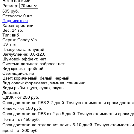
Нет в наличии
Размер:
695 руб.
Осталось: 0 шт.
Подписаться
Характеристики
Вес:
14 гр.
Тип
:
виб
Серия
:
Candy Vib
UV
:
нет
Плавучесть
:
тонущий
Заглубление
:
0,0-12,0
Шумовой эффект
:
нет
Система дальнего заброса
:
нет
Вид крючка
:
тройной
Светящийся
:
нет
Цвет
:
коричневый, белый, черный
Вид ловли
:
форелевая, зимняя, спиннинг
Виды рыбы
:
щука, судак, окунь
Доставка
СДЭК - от 250 руб.
Срок доставки до ПВЗ 2-7 дней. Точную стоимость и сроки доста
Яндекс - от 150 руб.
Срок доставки до ПВЗ от 2 до 5 дней. Точную стоимость и сроки 
Почта - от 450 руб.
Срок доставки до отделения почты 5-10 дней. Точную стоимость
5post - от 200 руб.