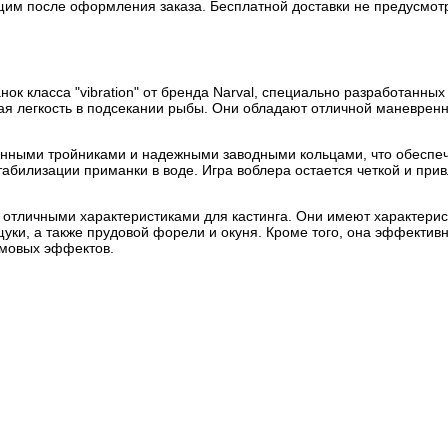
бщим после оформления заказа. Бесплатной доставки не предусмот
ок класса "vibration" от бренда Narval, специально разработанных
вая легкость в подсекании рыбы. Они обладают отличной маневре
венными тройниками и надежными заводными кольцами, что обеспеч
табилизации приманки в воде. Игра воблера остается четкой и прив
 отличными характеристиками для кастинга. Они имеют характери
щуки, а также прудовой форели и окуня. Кроме того, она эффектив
умовых эффектов.