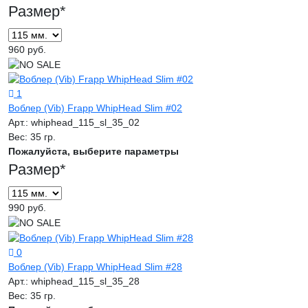
Размер
*
960 руб.
1
Воблер (Vib) Frapp WhipHead Slim #02
Арт.:
whiphead_115_sl_35_02
Вес:
35 гр.
Пожалуйста, выберите параметры
Размер
*
990 руб.
0
Воблер (Vib) Frapp WhipHead Slim #28
Арт.:
whiphead_115_sl_35_28
Вес:
35 гр.