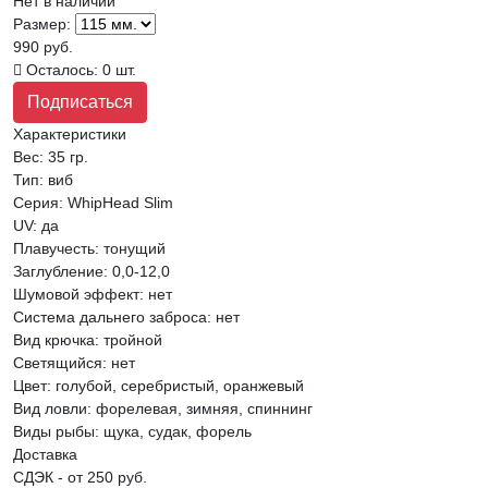
Нет в наличии
Размер:
990 руб.
Осталось: 0 шт.
Подписаться
Характеристики
Вес:
35 гр.
Тип
:
виб
Серия
:
WhipHead Slim
UV
:
да
Плавучесть
:
тонущий
Заглубление
:
0,0-12,0
Шумовой эффект
:
нет
Система дальнего заброса
:
нет
Вид крючка
:
тройной
Светящийся
:
нет
Цвет
:
голубой, серебристый, оранжевый
Вид ловли
:
форелевая, зимняя, спиннинг
Виды рыбы
:
щука, судак, форель
Доставка
СДЭК - от 250 руб.