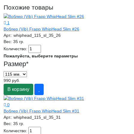
Похожие товары
1
Воблер (Vib) Frapp WhipHead Slim #26
Арт.:
whiphead_115_sl_35_26
Вес:
35 гр.
Количество:
Пожалуйста, выберите параметры
Размер
*
990 руб.
В корзину
0
Воблер (Vib) Frapp WhipHead Slim #31
Арт.:
whiphead_115_sl_35_31
Вес:
35 гр.
Количество: