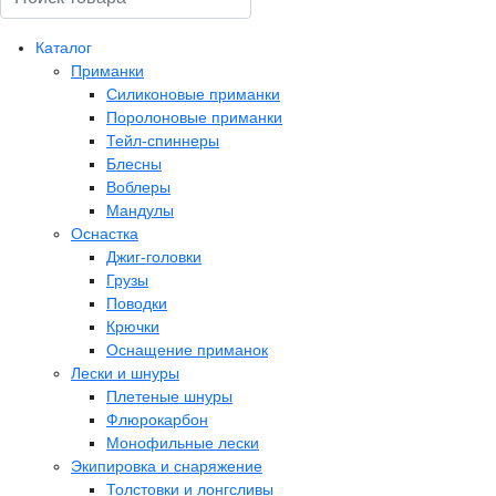
Каталог
Приманки
Силиконовые приманки
Поролоновые приманки
Тейл-спиннеры
Блесны
Воблеры
Мандулы
Оснастка
Джиг-головки
Грузы
Поводки
Крючки
Оснащение приманок
Лески и шнуры
Плетеные шнуры
Флюрокарбон
Монофильные лески
Экипировка и снаряжение
Толстовки и лонгсливы