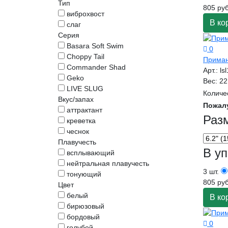
Тип
805 руб
виброхвост
В ко
слаг
Серия
Basara Soft Swim
0
Choppy Tail
Приман
Commander Shad
Арт.:
ls
Geko
Вес:
22
LIVE SLUG
Количе
Вкус/запах
Пожал
аттрактант
Раз
креветка
чеснок
Плавучесть
В уп
всплывающий
нейтральная плавучесть
3 шт.
тонующий
805 руб
Цвет
белый
В ко
бирюзовый
бордовый
0
голубой