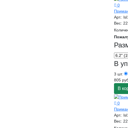
0
Приман
Арт.:
ls
Вес:
22
Количе
Пожал
Раз
В уп
3 шт.
805 руб
В ко
0
Приман
Арт.:
ls
Вес:
22
Количе