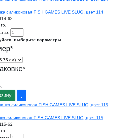
ка силиконовая FISH GAMES LIVE SLUG, цвет 114
l114-62
 гр.
ство:
уйста, выберите параметры
мер
*
аковке
*
.
рзину
ка силиконовая FISH GAMES LIVE SLUG, цвет 115
l115-62
 гр.
ство: