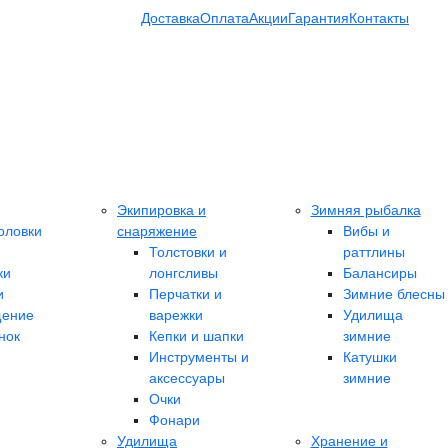
Доставка
Оплата
Акции
Гарантия
Контакты
Экипировка и
Зимняя рыбалка
оловки
снаряжение
Вибы и
Толстовки и
раттлины
ки
лонгсливы
Балансиры
и
Перчатки и
Зимние блесны
ение
варежки
Удилища
нок
Кепки и шапки
зимние
Инструменты и
Катушки
аксессуары
зимние
Очки
Фонари
Удилища
Хранение и