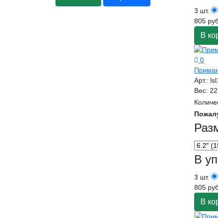
3 шт.
805 руб
В ко
0
Приман
Арт.:
ls
Вес:
22
Количе
Пожал
Раз
В уп
3 шт.
805 руб
В ко