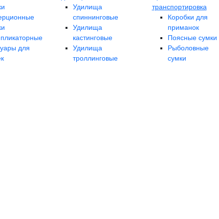
ки
Удилища
транспортировка
ерционные
спиннинговые
Коробки для
ки
Удилища
приманок
ипликаторные
кастинговые
Поясные сумки
суары для
Удилища
Рыболовные
ек
троллинговые
сумки