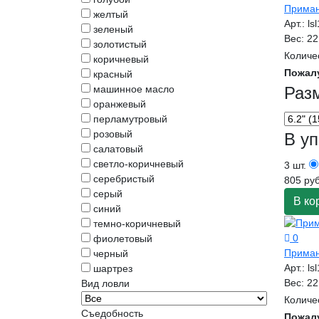
Приман
желтый
Арт.:
ls
зеленый
Вес:
22
золотистый
Количе
коричневый
Пожал
красный
машинное масло
Раз
оранжевый
перламутровый
розовый
В уп
салатовый
светло-коричневый
3 шт.
серебристый
805 руб
серый
В ко
синий
темно-коричневый
0
фиолетовый
Приман
черный
Арт.:
ls
шартрез
Вес:
22
Вид ловли
Количе
Съедобность
Пожал