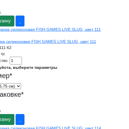
.
рзину
ка силиконовая FISH GAMES LIVE SLUG, цвет 111
l111-62
 гр.
ство:
уйста, выберите параметры
мер
*
аковке
*
.
рзину