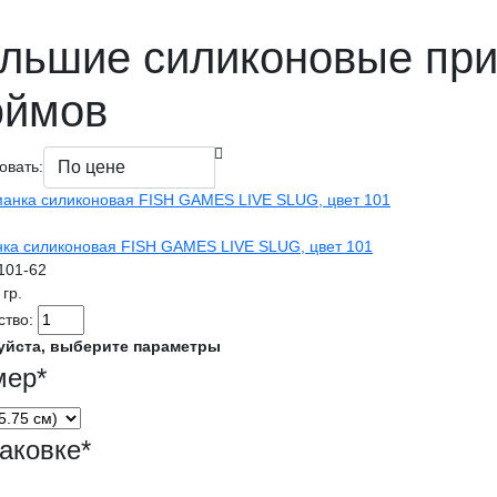
льшие силиконовые при
ймов
овать:
ка силиконовая FISH GAMES LIVE SLUG, цвет 101
l101-62
 гр.
ство:
уйста, выберите параметры
мер
*
аковке
*