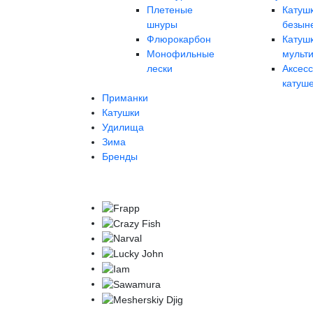
Плетеные
Катуш
шнуры
безын
Флюрокарбон
Катуш
Монофильные
мульт
лески
Аксес
катуш
Приманки
Катушки
Удилища
Зима
Бренды