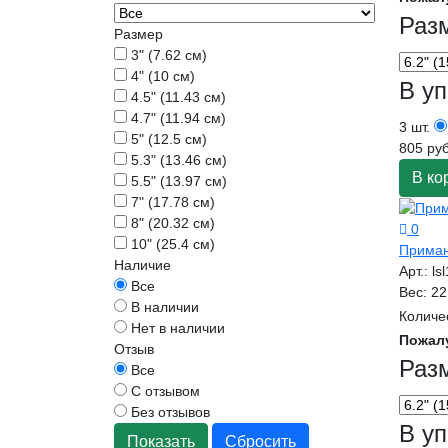
Раз
Размер
3" (7.62 см)
4" (10 см)
В уп
4.5" (11.43 см)
4.7" (11.94 см)
3 шт.
5" (12.5 см)
805 руб
5.3" (13.46 см)
В ко
5.5" (13.97 см)
7" (17.78 см)
8" (20.32 см)
0
10" (25.4 см)
Приман
Наличие
Арт.:
ls
Все
Вес:
22
В наличии
Количе
Нет в наличии
Пожал
Отзыв
Раз
Все
С отзывом
Без отзывов
В уп
Показать
Сбросить