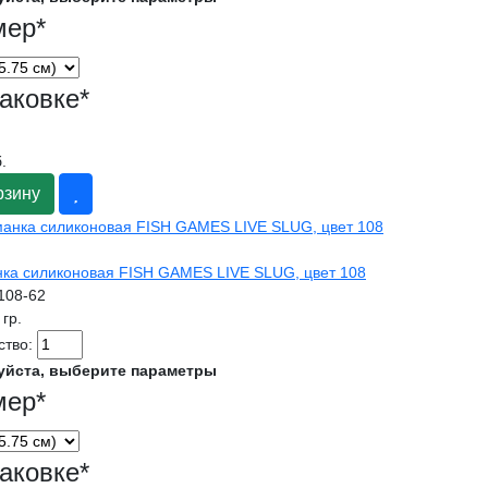
мер
*
аковке
*
.
рзину
ка силиконовая FISH GAMES LIVE SLUG, цвет 108
l108-62
 гр.
ство:
уйста, выберите параметры
мер
*
аковке
*