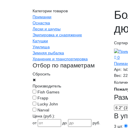
Категории товаров
Бо
Приманки
Оснастка
дю
Лески и шнуры
Экипировка и снаряжение
Катушки
Сортир
Удилища
Зимняя рыбалка
0
Хранение и транспортировка
Приман
Отбор по параметрам
Арт.:
ls
Сбросить
Вес:
22
✖
Количе
Производитель
Пожал
Fish Games
Раз
Frapp
Lucky John
Narval
В уп
Цена
(руб.)
:
от
до
руб.
3 шт.