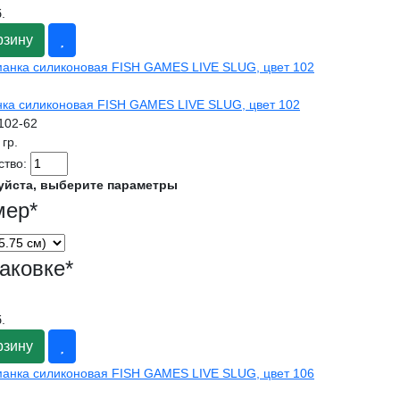
.
рзину
ка силиконовая FISH GAMES LIVE SLUG, цвет 102
l102-62
 гр.
ство:
уйста, выберите параметры
мер
*
аковке
*
.
рзину