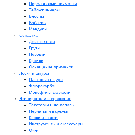
Поролоновые приманки
Тейл-спиннеры
Блесны
Воблеры
Мандулы
Оснастка
Джиг-головки
Грузы
Поводки
Крючки
Оснащение приманок
Лески и шнуры
Плетеные шнуры
Флюрокарбон
Монофильные лески
Экипировка и снаряжение
Толстовки и лонгсливы
Перчатки и варежки
Кепки и шапки
Инструменты и аксессуары
Очки