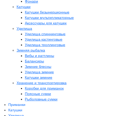
Фонари
Катушки
Катушки безынерционные
Катушки мультипликаторные
Аксессуары для катушек
Удилища
Удилища спиннинговые
Удилища кастинговые
Удилища троллинговые
Зимняя рыбалка
Вибы и раттлины
Балансиры
Зимние блесны
Удилища зимние
Катушки зимние
Хранение и транспортировка
Коробки для приманок
Поясные сумки
Рыболовные сумки
Приманки
Катушки
Удилища