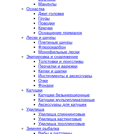
Мандулы
Оснастка
Джиг-головки
Грузы
Поводки
Крючки
Оснащение приманок
Лески и шнуры
Плетеные шнуры
Флюрокарбон
Монофильные лески
Экипировка и снаряжение
Толстовки и лонгсливы
Перчатки и варежки
Кепки и шапки
Инструменты и аксессуары
Очки
Фонари
Катушки
Катушки безынерционные
Катушки мультипликаторные
Аксессуары для катушек
Удилища
Удилища спиннинговые
Удилища кастинговые
Удилища троллинговые
Зимняя рыбалка
Вибы и раттлины