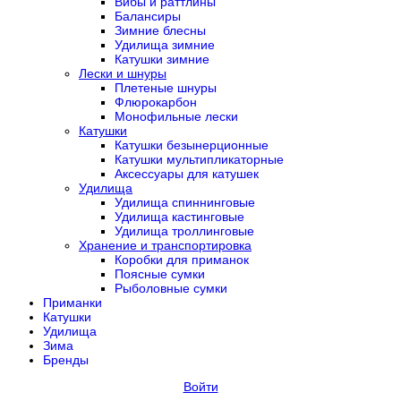
Вибы и раттлины
Балансиры
Зимние блесны
Удилища зимние
Катушки зимние
Лески и шнуры
Плетеные шнуры
Флюрокарбон
Монофильные лески
Катушки
Катушки безынерционные
Катушки мультипликаторные
Аксессуары для катушек
Удилища
Удилища спиннинговые
Удилища кастинговые
Удилища троллинговые
Хранение и транспортировка
Коробки для приманок
Поясные сумки
Рыболовные сумки
Приманки
Катушки
Удилища
Зима
Бренды
Войти