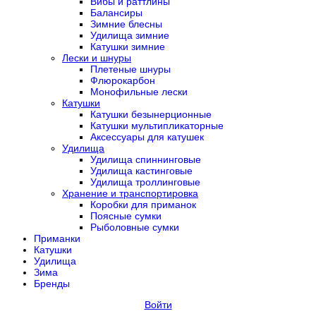
Вибы и раттлины
Балансиры
Зимние блесны
Удилища зимние
Катушки зимние
Лески и шнуры
Плетеные шнуры
Флюрокарбон
Монофильные лески
Катушки
Катушки безынерционные
Катушки мультипликаторные
Аксессуары для катушек
Удилища
Удилища спиннинговые
Удилища кастинговые
Удилища троллинговые
Хранение и транспортировка
Коробки для приманок
Поясные сумки
Рыболовные сумки
Приманки
Катушки
Удилища
Зима
Бренды
Войти