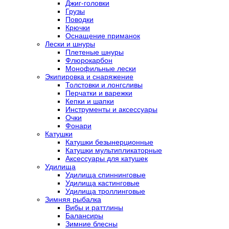
Джиг-головки
Грузы
Поводки
Крючки
Оснащение приманок
Лески и шнуры
Плетеные шнуры
Флюрокарбон
Монофильные лески
Экипировка и снаряжение
Толстовки и лонгсливы
Перчатки и варежки
Кепки и шапки
Инструменты и аксессуары
Очки
Фонари
Катушки
Катушки безынерционные
Катушки мультипликаторные
Аксессуары для катушек
Удилища
Удилища спиннинговые
Удилища кастинговые
Удилища троллинговые
Зимняя рыбалка
Вибы и раттлины
Балансиры
Зимние блесны