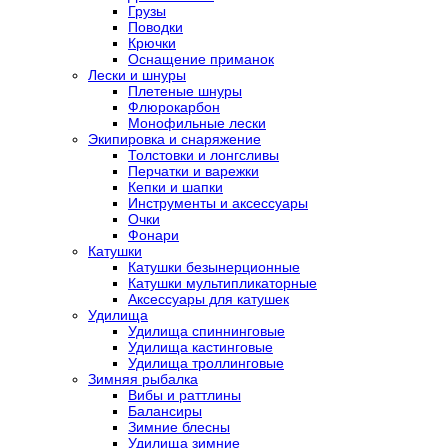
Грузы
Поводки
Крючки
Оснащение приманок
Лески и шнуры
Плетеные шнуры
Флюрокарбон
Монофильные лески
Экипировка и снаряжение
Толстовки и лонгсливы
Перчатки и варежки
Кепки и шапки
Инструменты и аксессуары
Очки
Фонари
Катушки
Катушки безынерционные
Катушки мультипликаторные
Аксессуары для катушек
Удилища
Удилища спиннинговые
Удилища кастинговые
Удилища троллинговые
Зимняя рыбалка
Вибы и раттлины
Балансиры
Зимние блесны
Удилища зимние