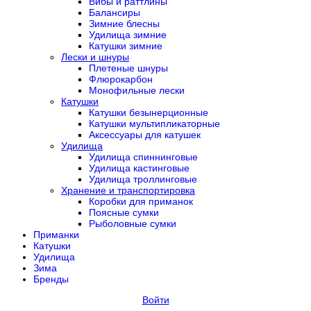
Вибы и раттлины
Балансиры
Зимние блесны
Удилища зимние
Катушки зимние
Лески и шнуры
Плетеные шнуры
Флюрокарбон
Монофильные лески
Катушки
Катушки безынерционные
Катушки мультипликаторные
Аксессуары для катушек
Удилища
Удилища спиннинговые
Удилища кастинговые
Удилища троллинговые
Хранение и транспортировка
Коробки для приманок
Поясные сумки
Рыболовные сумки
Приманки
Катушки
Удилища
Зима
Бренды
Войти