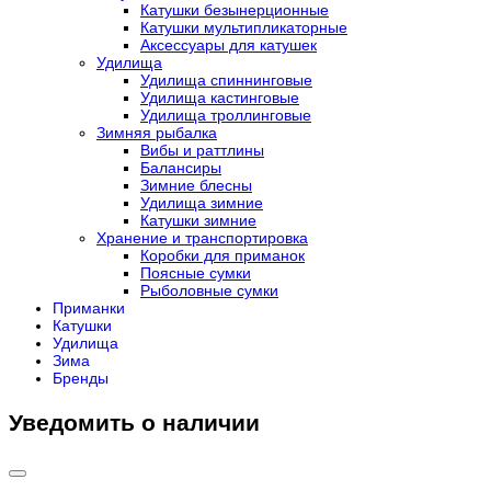
Катушки безынерционные
Катушки мультипликаторные
Аксессуары для катушек
Удилища
Удилища спиннинговые
Удилища кастинговые
Удилища троллинговые
Зимняя рыбалка
Вибы и раттлины
Балансиры
Зимние блесны
Удилища зимние
Катушки зимние
Хранение и транспортировка
Коробки для приманок
Поясные сумки
Рыболовные сумки
Приманки
Катушки
Удилища
Зима
Бренды
Уведомить о наличии