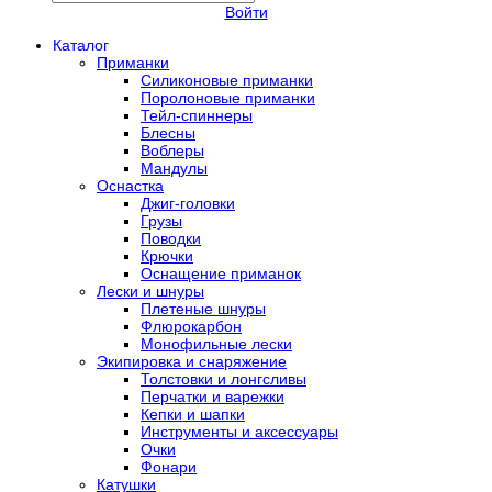
Войти
Каталог
Приманки
Силиконовые приманки
Поролоновые приманки
Тейл-спиннеры
Блесны
Воблеры
Мандулы
Оснастка
Джиг-головки
Грузы
Поводки
Крючки
Оснащение приманок
Лески и шнуры
Плетеные шнуры
Флюрокарбон
Монофильные лески
Экипировка и снаряжение
Толстовки и лонгсливы
Перчатки и варежки
Кепки и шапки
Инструменты и аксессуары
Очки
Фонари
Катушки