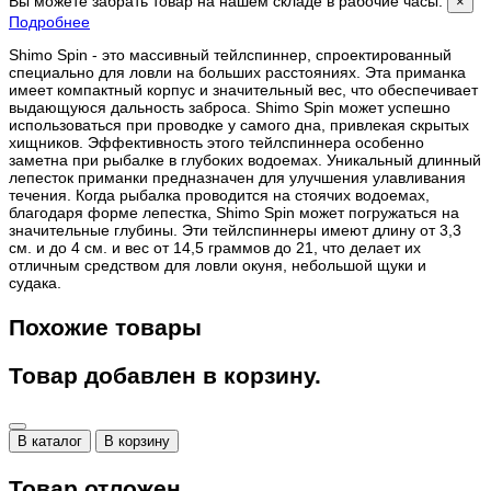
Вы можете забрать товар на нашем складе в рабочие часы.
×
Подробнее
Shimo Spin - это массивный тейлспиннер, спроектированный
специально для ловли на больших расстояниях. Эта приманка
имеет компактный корпус и значительный вес, что обеспечивает
выдающуюся дальность заброса. Shimo Spin может успешно
использоваться при проводке у самого дна, привлекая скрытых
хищников. Эффективность этого тейлспиннера особенно
заметна при рыбалке в глубоких водоемах. Уникальный длинный
лепесток приманки предназначен для улучшения улавливания
течения. Когда рыбалка проводится на стоячих водоемах,
благодаря форме лепестка, Shimo Spin может погружаться на
значительные глубины. Эти тейлспиннеры имеют длину от 3,3
см. и до 4 см. и вес от 14,5 граммов до 21, что делает их
отличным средством для ловли окуня, небольшой щуки и
судака.
Похожие товары
Товар добавлен в корзину.
В каталог
В корзину
Товар отложен.