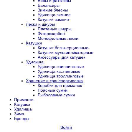
Вибы и раттлины
Балансиры
Зимние блесны
Удилища зимние
Катушки зимние
Лески и шнуры
Плетеные шнуры
Флюрокарбон
Монофильные лески
Катушки
Катушки безынерционные
Катушки мультипликаторные
Аксессуары для катушек
Удилища
Удилища спиннинговые
Удилища кастинговые
Удилища троллинговые
Хранение и транспортировка
Коробки для приманок
Поясные сумки
Рыболовные сумки
Приманки
Катушки
Удилища
Зима
Бренды
Войти