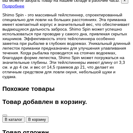
Вы можете забрать товар на нашем складе в рабочие часы.
×
Подробнее
Shimo Spin - это массивный тейлспиннер, спроектированный
специально для ловли на больших расстояниях. Эта приманка
имеет компактный корпус и значительный вес, что обеспечивает
выдающуюся дальность заброса. Shimo Spin может успешно
использоваться при проводке у самого дна, привлекая скрытых
хищников. Эффективность этого тейлспиннера особенно
заметна при рыбалке в глубоких водоемах. Уникальный длинный
лепесток приманки предназначен для улучшения улавливания
течения. Когда рыбалка проводится на стоячих водоемах,
благодаря форме лепестка, Shimo Spin может погружаться на
значительные глубины. Эти тейлспиннеры имеют длину от 3,3
см. и до 4 см. и вес от 14,5 граммов до 21, что делает их
отличным средством для ловли окуня, небольшой щуки и
судака.
Похожие товары
Товар добавлен в корзину.
В каталог
В корзину
Товар отложен.