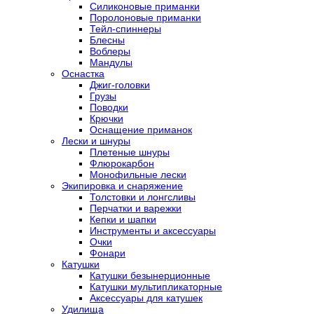
Силиконовые приманки
Поролоновые приманки
Тейл-спиннеры
Блесны
Воблеры
Мандулы
Оснастка
Джиг-головки
Грузы
Поводки
Крючки
Оснащение приманок
Лески и шнуры
Плетеные шнуры
Флюрокарбон
Монофильные лески
Экипировка и снаряжение
Толстовки и лонгсливы
Перчатки и варежки
Кепки и шапки
Инструменты и аксессуары
Очки
Фонари
Катушки
Катушки безынерционные
Катушки мультипликаторные
Аксессуары для катушек
Удилища