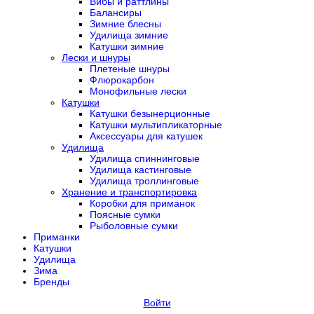
Вибы и раттлины
Балансиры
Зимние блесны
Удилища зимние
Катушки зимние
Лески и шнуры
Плетеные шнуры
Флюрокарбон
Монофильные лески
Катушки
Катушки безынерционные
Катушки мультипликаторные
Аксессуары для катушек
Удилища
Удилища спиннинговые
Удилища кастинговые
Удилища троллинговые
Хранение и транспортировка
Коробки для приманок
Поясные сумки
Рыболовные сумки
Приманки
Катушки
Удилища
Зима
Бренды
Войти