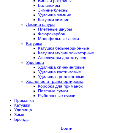
Вибы и раттлины
Балансиры
Зимние блесны
Удилища зимние
Катушки зимние
Лески и шнуры
Плетеные шнуры
Флюрокарбон
Монофильные лески
Катушки
Катушки безынерционные
Катушки мультипликаторные
Аксессуары для катушек
Удилища
Удилища спиннинговые
Удилища кастинговые
Удилища троллинговые
Хранение и транспортировка
Коробки для приманок
Поясные сумки
Рыболовные сумки
Приманки
Катушки
Удилища
Зима
Бренды
Войти