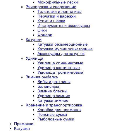
Монофильные лески
Экипировка и снаряжение
Толстовки и лонгсливы
Перчатки и варежки
Кепки и шапки
Инструменты и аксессуары
Очки
Фонари
Катушки
Катушки безынерционные
Катушки мультипликаторные
Аксессуары для катушек
Удилища
Удилища спиннинговые
Удилища кастинговые
Удилища троллинговые
Зимняя рыбалка
Вибы и раттлины
Балансиры
Зимние блесны
Удилища зимние
Катушки зимние
Хранение и транспортировка
Коробки для приманок
Поясные сумки
Рыболовные сумки
Приманки
Катушки