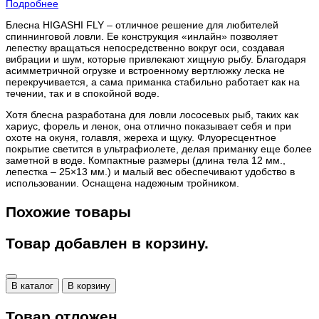
Подробнее
Блесна HIGASHI FLY – отличное решение для любителей
спиннинговой ловли. Ее конструкция «инлайн» позволяет
лепестку вращаться непосредственно вокруг оси, создавая
вибрации и шум, которые привлекают хищную рыбу. Благодаря
асимметричной огрузке и встроенному вертлюжку леска не
перекручивается, а сама приманка стабильно работает как на
течении, так и в спокойной воде.
Хотя блесна разработана для ловли лососевых рыб, таких как
хариус, форель и ленок, она отлично показывает себя и при
охоте на окуня, голавля, жереха и щуку. Флуоресцентное
покрытие светится в ультрафиолете, делая приманку еще более
заметной в воде. Компактные размеры (длина тела 12 мм.,
лепестка – 25×13 мм.) и малый вес обеспечивают удобство в
использовании. Оснащена надежным тройником.
Похожие товары
Товар добавлен в корзину.
В каталог
В корзину
Товар отложен.