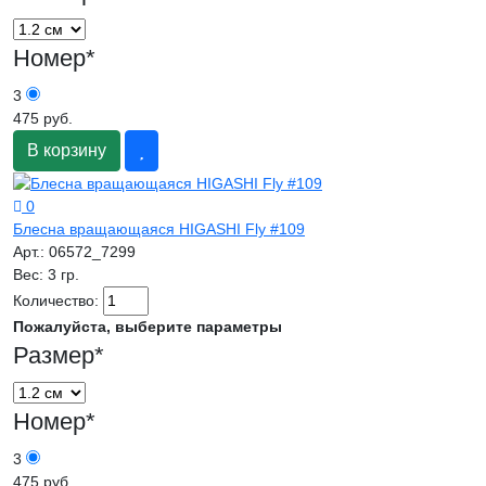
Номер
*
3
475 руб.
В корзину
0
Блесна вращающаяся HIGASHI Fly #109
Арт.:
06572_7299
Вес:
3 гр.
Количество:
Пожалуйста, выберите параметры
Размер
*
Номер
*
3
475 руб.