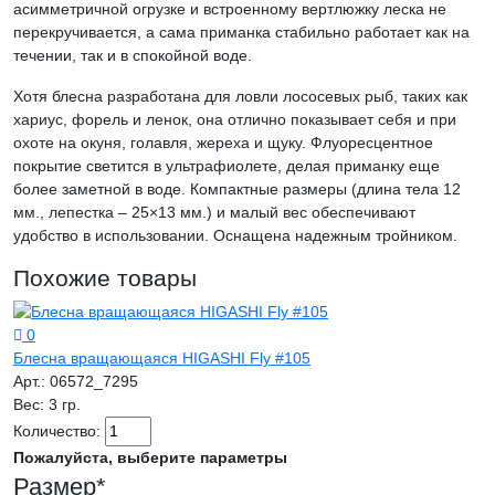
асимметричной огрузке и встроенному вертлюжку леска не
перекручивается, а сама приманка стабильно работает как на
течении, так и в спокойной воде.
Хотя блесна разработана для ловли лососевых рыб, таких как
хариус, форель и ленок, она отлично показывает себя и при
охоте на окуня, голавля, жереха и щуку. Флуоресцентное
покрытие светится в ультрафиолете, делая приманку еще
более заметной в воде. Компактные размеры (длина тела 12
мм., лепестка – 25×13 мм.) и малый вес обеспечивают
удобство в использовании. Оснащена надежным тройником.
Похожие товары
0
Блесна вращающаяся HIGASHI Fly #105
Арт.:
06572_7295
Вес:
3 гр.
Количество:
Пожалуйста, выберите параметры
Размер
*