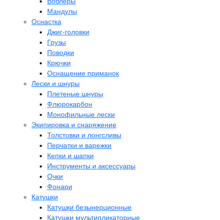
Воблеры
Мандулы
Оснастка
Джиг-головки
Грузы
Поводки
Крючки
Оснащение приманок
Лески и шнуры
Плетеные шнуры
Флюрокарбон
Монофильные лески
Экипировка и снаряжение
Толстовки и лонгсливы
Перчатки и варежки
Кепки и шапки
Инструменты и аксессуары
Очки
Фонари
Катушки
Катушки безынерционные
Катушки мультипликаторные