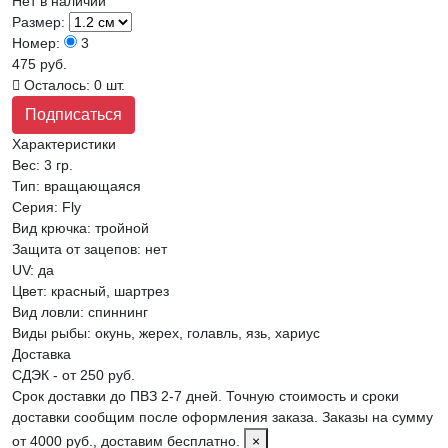
Нет в наличии
Размер:
Номер:
3
475 руб.
Осталось: 0 шт.
Подписаться
Характеристики
Вес:
3 гр.
Тип
:
вращающаяся
Серия
:
Fly
Вид крючка
:
тройной
Защита от зацепов
:
нет
UV
:
да
Цвет
:
красный, шартрез
Вид ловли
:
спиннинг
Виды рыбы
:
окунь, жерех, голавль, язь, хариус
Доставка
СДЭК - от 250 руб.
Срок доставки до ПВЗ 2-7 дней. Точную стоимость и сроки
доставки сообщим после оформления заказа. Заказы на сумму
от 4000 руб., доставим бесплатно.
×